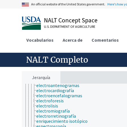
análisis espectral
An official website of the United States government.
Here's how y
análisis por activación neutrónica
análisis por dispersión de energía de rayos X
análisis químico
NALT Concept Space
análisis térmico
U.S. DEPARTMENT OF AGRICULTURE
atrapamiento de espín
calorimetría
citometría de flujo
Vocabularios
Acerca de
Comentarios
colorimetría
conductimetría
cromatografía
NALT Completo
densitometría
detección electrónica
dielectroforesis
difracción de neutrones
Jerarquía
dispersión de rayos X
electroantenogramas
electrocardiografía
electroencefalogramas
electroforesis
electrolisis
electromiografía
electrorretinografía
enriquecimiento isotópico
espectroscopía