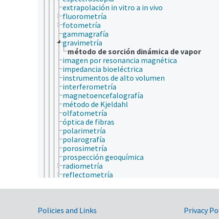
extrapolación in vitro a in vivo
fluorometría
fotometría
gammagrafía
gravimetría
método de sorción dinámica de vapor
imagen por resonancia magnética
impedancia bioeléctrica
instrumentos de alto volumen
interferometría
magnetoencefalografía
método de Kjeldahl
olfatometría
óptica de fibras
polarimetría
polarografía
porosimetría
prospección geoquímica
radiometría
reflectometría
reometría
resonancia de plasmón de superficie
Sistema integrado de formulación, evaluación 
Government Links
monitoreo
Policies and Links
Privacy Po
técnica de dilución de isótopos