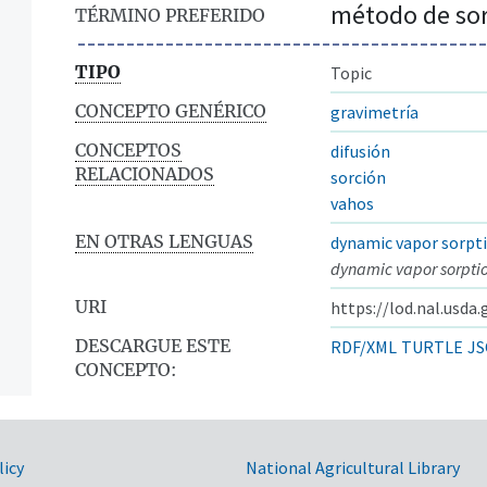
método de sor
TÉRMINO PREFERIDO
TIPO
Topic
CONCEPTO GENÉRICO
gravimetría
CONCEPTOS
difusión
RELACIONADOS
sorción
vahos
EN OTRAS LENGUAS
dynamic vapor sorp
dynamic vapor sorptio
URI
https://lod.nal.usda
DESCARGUE ESTE
RDF/XML
TURTLE
JS
CONCEPTO:
y
licy
National Agricultural Library