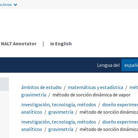
ou know.
NALT Annotator
|
in English
Lengua del
españ
contenido
ámbitos de estudio
matemáticas y estadística
mét
gravimetría
método de sorción dinámica de vapor
investigación, tecnología, métodos
diseño experime
analíticos
gravimetría
método de sorción dinámica
investigación, tecnología, métodos
diseño experime
analíticos
gravimetría
método de sorción dinámica