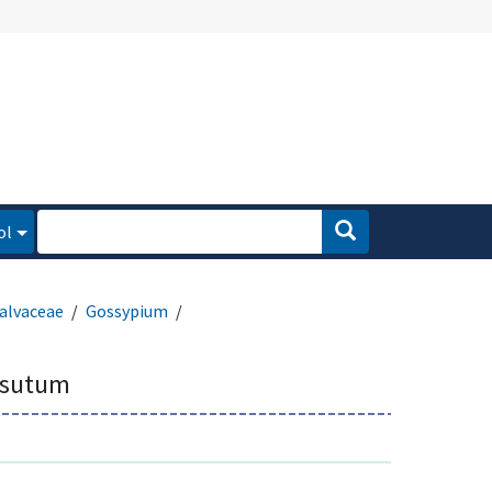
ol
alvaceae
Gossypium
rsutum