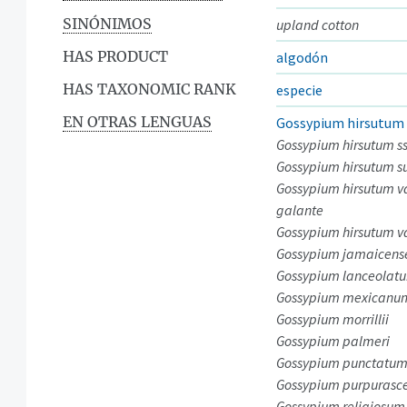
SINÓNIMOS
upland cotton
HAS PRODUCT
algodón
HAS TAXONOMIC RANK
especie
EN OTRAS LENGUAS
Gossypium hirsutum
Gossypium hirsutum ss
Gossypium hirsutum su
Gossypium hirsutum va
galante
Gossypium hirsutum v
Gossypium jamaicens
Gossypium lanceolat
Gossypium mexicanu
Gossypium morrillii
Gossypium palmeri
Gossypium punctatu
Gossypium purpurasc
Gossypium religiosum