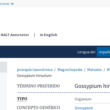
ou know.
NALT Annotator
|
in English
Lengua del
españ
contenido
jerarquía taxonómica
Magnoliopsida
Malvales
M
Gossypium hirsutum
Gossypium hi
TÉRMINO PREFERIDO
TIPO
Organism
CONCEPTO GENÉRICO
Gossypium