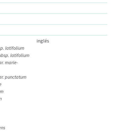
inglés
p. latifolium
bsp. latifolium
r. marie-
ar. punctatum
e
um
m
m
ens