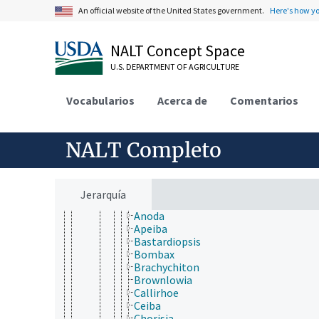
Lamiales
An official website of the United States government.
Here's how y
Laurales
Lecythidales
NALT Concept Space
Magnoliales
Malpighiales
U.S. DEPARTMENT OF AGRICULTURE
Malvales
Bixaceae
Vocabularios
Cistaceae
Acerca de
Comentarios
Cytinaceae
Dipterocarpaceae
Malvaceae
NALT Completo
Abelmoschus
Abutilon
Adansonia
Alcea
Jerarquía
Althaea
Anoda
Apeiba
Bastardiopsis
Bombax
Brachychiton
Brownlowia
Callirhoe
Ceiba
Chorisia