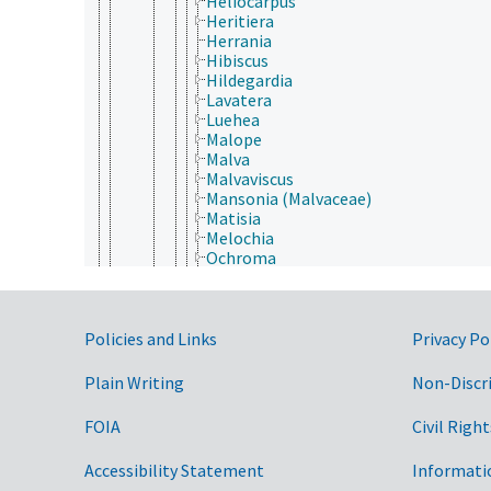
Heliocarpus
Heritiera
Herrania
Hibiscus
Hildegardia
Lavatera
Luehea
Malope
Malva
Malvaviscus
Mansonia (Malvaceae)
Matisia
Melochia
Ochroma
Pachira
Pavonia
Pentaplaris
Government Links
Pochota
Policies and Links
Privacy Po
Pterospermum
Pterygota (Malvaceae)
Plain Writing
Non-Discr
Quararibea
Scaphium
FOIA
Civil Right
Sida
Sidalcea
Accessibility Statement
Informati
Sphaeralcea