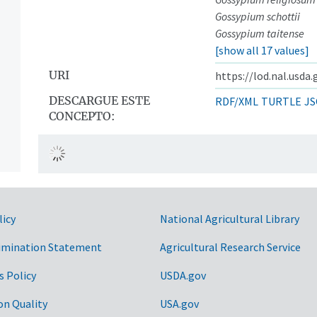
Gossypium schottii
Gossypium taitense
[show all 17 values]
URI
https://lod.nal.usda
DESCARGUE ESTE
RDF/XML
TURTLE
JS
CONCEPTO:
licy
National Agricultural Library
imination Statement
Agricultural Research Service
s Policy
USDA.gov
on Quality
USA.gov