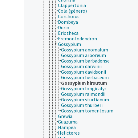
Clappertonia
Cola (género)
Corchorus
Dombeya
Durio
Eriotheca
Fremontodendron
Gossypium
Gossypium anomalum
Gossypium arboreum
Gossypium barbadense
Gossypium darwinii
Gossypium davidsonii
Gossypium herbaceum
Gossypium hirsutum
Gossypium longicalyx
Gossypium raimondii
Gossypium sturtianum
Gossypium thurberi
Gossypium tomentosum
Grewia
Guazuma
Hampea
Helicteres