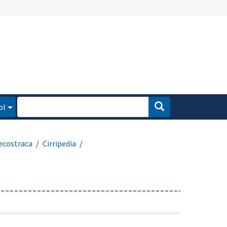
ol
ecostraca
Cirripedia