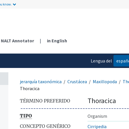
ou know.
n
NALT Annotator
|
in English
Lengua del
españ
contenido
jerarquía taxonómica
Crustácea
Maxillopoda
Th
Thoracica
Thoracica
TÉRMINO PREFERIDO
TIPO
Organism
CONCEPTO GENÉRICO
Cirripedia