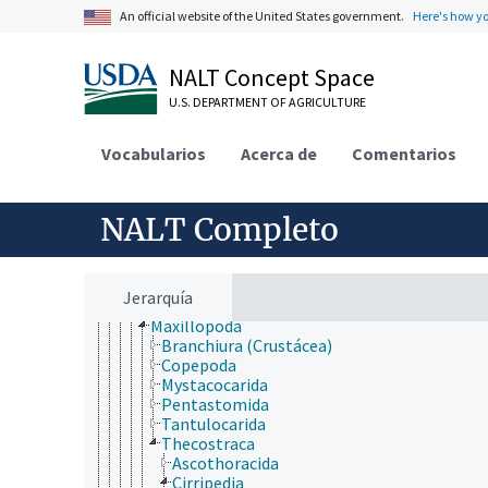
ámbitos de estudio
An official website of the United States government.
Here's how y
animales, ganado, Una Sola Salud
desarrollo rural, comunidades, educación, extensió
economía, comercio, derecho, negocios, industria
NALT Concept Space
fincas, sistemas de producción agrícola
U.S. DEPARTMENT OF AGRICULTURE
investigación, tecnología, métodos
jerarquía taxonómica
Animalia
Vocabularios
Acerca de
Comentarios
Acanthocephala
Annelida
Arthropoda
NALT Completo
Chelicerata
Crustácea
Brachypoda (Crustacea)
Branchiopoda
Jerarquía
Malacostraca
Maxillopoda
Branchiura (Crustácea)
Copepoda
Mystacocarida
Pentastomida
Tantulocarida
Thecostraca
Ascothoracida
Cirripedia