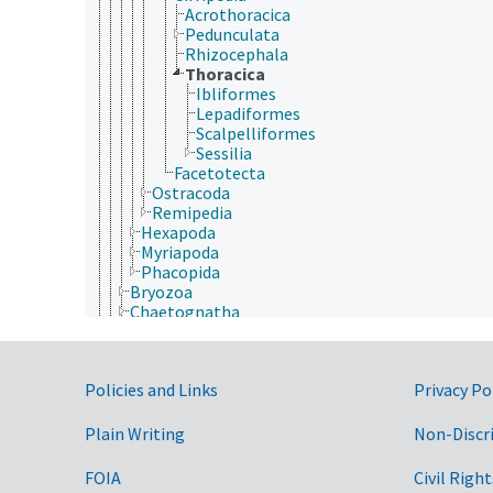
Acrothoracica
Pedunculata
Rhizocephala
Thoracica
Ibliformes
Lepadiformes
Scalpelliformes
Sessilia
Facetotecta
Ostracoda
Remipedia
Hexapoda
Myriapoda
Phacopida
Bryozoa
Chaetognatha
Chordata
Cnidaria
Ctenophora
Government Links
Policies and Links
Privacy Po
Echinodermata
Mollusca
Nematoda
Plain Writing
Non-Discr
Nematomorpha
Nemertea
FOIA
Civil Right
Onychophora