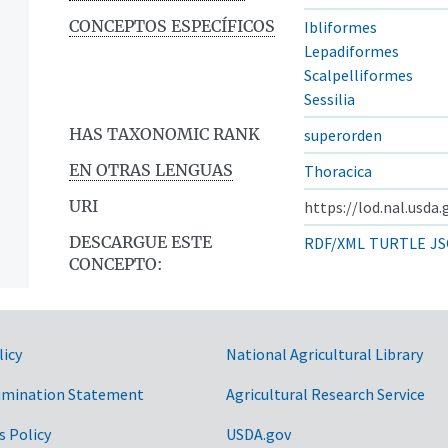
CONCEPTOS ESPECÍFICOS
Ibliformes
Lepadiformes
Scalpelliformes
Sessilia
HAS TAXONOMIC RANK
superorden
EN OTRAS LENGUAS
Thoracica
URI
https://lod.nal.usda
DESCARGUE ESTE
RDF/XML
TURTLE
JS
CONCEPTO:
licy
National Agricultural Library
imination Statement
Agricultural Research Service
s Policy
USDA.gov