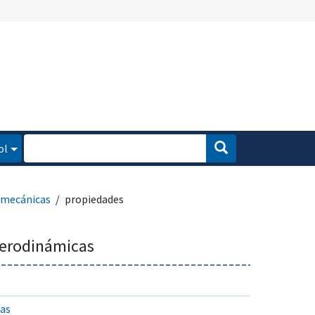
ol
 mecánicas
propiedades
aerodinámicas
as