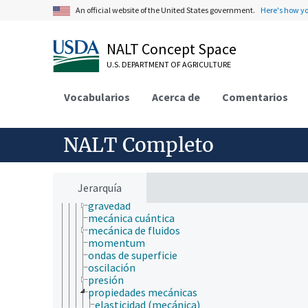
fenómenos físicos
An official website of the United States government.
Here's how y
física de la radiación
física de ondas
física de partículas
NALT Concept Space
fotónica
U.S. DEPARTMENT OF AGRICULTURE
mecánica
aceleración
biomecánica
Vocabularios
Acerca de
Comentarios
cargas mecánicas
cinemática
dinámica
NALT Completo
esfuerzo mecánico
estática
fluencia mecánica
fricción
Jerarquía
fuerzas
gravedad
mecánica cuántica
mecánica de fluidos
momentum
ondas de superficie
oscilación
presión
propiedades mecánicas
elasticidad (mecánica)