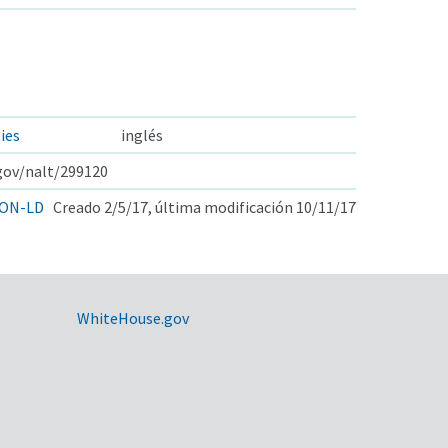
ies
inglés
.gov/nalt/299120
ON-LD
Creado 2/5/17, última modificación 10/11/17
WhiteHouse.gov