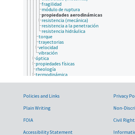
fragilidad
módulo de ruptura
propiedades aerodinámicas
resistencia (mecánica)
resistencia a la penetración
resistencia hidráulica
torque
trayectorias
velocidad
vibración
óptica
propiedades físicas
rheología
termodinámica
tiempo y espacio
ultrasonido
fisiología
Government Links
Policies and Links
Privacy Po
fisiopatología
fotobiología
genética
Plain Writing
Non-Discr
geografía
geología
FOIA
Civil Right
hidrología
higiene
Accessibility Statement
Informati
histología