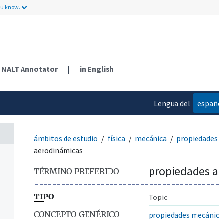
ou know.
NALT Annotator
|
in English
Lengua del
españ
contenido
ámbitos de estudio
física
mecánica
propiedades
aerodinámicas
propiedades 
TÉRMINO PREFERIDO
TIPO
Topic
CONCEPTO GENÉRICO
propiedades mecánic