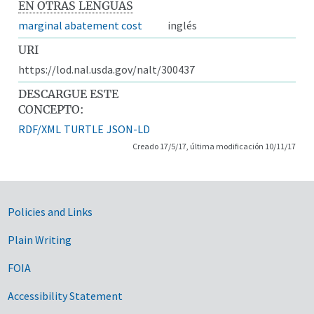
EN OTRAS LENGUAS
marginal abatement cost
inglés
URI
https://lod.nal.usda.gov/nalt/300437
DESCARGUE ESTE
CONCEPTO:
RDF/XML
TURTLE
JSON-LD
Creado 17/5/17, última modificación 10/11/17
Government Links
Policies and Links
Plain Writing
FOIA
Accessibility Statement