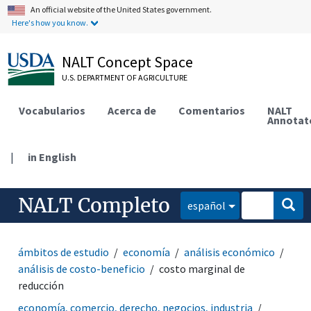
An official website of the United States government.
Here's how you know.
NALT Concept Space
U.S. DEPARTMENT OF AGRICULTURE
Vocabularios
Acerca de
Comentarios
NALT
Annotat
|
in English
NALT Completo
español
ámbitos de estudio
economía
análisis económico
análisis de costo-beneficio
costo marginal de
reducción
economía, comercio, derecho, negocios, industria