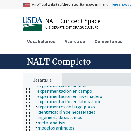
estudios de casos prácticos
An official website of the United States government.
Here's how y
estudios de equilibrio
estudios de gotitas
estudios de marca-recaptura
NALT Concept Space
estudios de observación
estudios descriptivos
U.S. DEPARTMENT OF AGRICULTURE
estudios ex vivo
estudios in vitro
Vocabularios
Acerca de
Comentarios
estudios in vivo
estudios longitudinales
estudios metabólicos
NALT Completo
estudios retrospectivos
estudios transculturales
estudios transversales
evaluación sensorial de los alimentos
Jerarquía
expediciones científicas
experimentación animal
experimentación en campo
experimentación en invernadero
experimentación en laboratorio
experimentos de largo plazo
identificación de necesidades
ingeniería de sistemas
meta-análisis
modelos animales