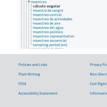
muestreo
cálculo angular
muestra de sangre
muestreo central
muestreo de actividades
muestreo de aire
muestreo del agua
muestreo polínico
muestreo representativo
muestreo secuencial
sampling period (en)
recolección de datos
revisión sistemática
simulación de lluvia
técnicas de trazadores
Government Links
Policies and Links
Privacy Po
validación de métodos alternativos
validación de modelos
Plain Writing
Non-Discr
métodos mecánicos
métodos no destructivos
métodos rápidos
FOIA
Civil Right
metrología
microscopía
Accessibility Statement
Informati
monitoreo
radiografía
técnicas de diagnóstico