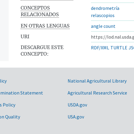
CONCEPTOS
dendrometría
RELACIONADOS
relascopios
EN OTRAS LENGUAS
angle count
URI
https://lod.nal.usda
DESCARGUE ESTE
RDF/XML
TURTLE
JS
CONCEPTO:
licy
National Agricultural Library
imination Statement
Agricultural Research Service
s Policy
USDA.gov
on Quality
USA.gov