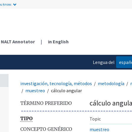
ou know.
NALT Annotator
|
in English
Lengua del
españ
contenido
investigación, tecnología, métodos
metodología
muestreo
cálculo angular
cálculo angula
TÉRMINO PREFERIDO
TIPO
Topic
CONCEPTO GENÉRICO
muestreo