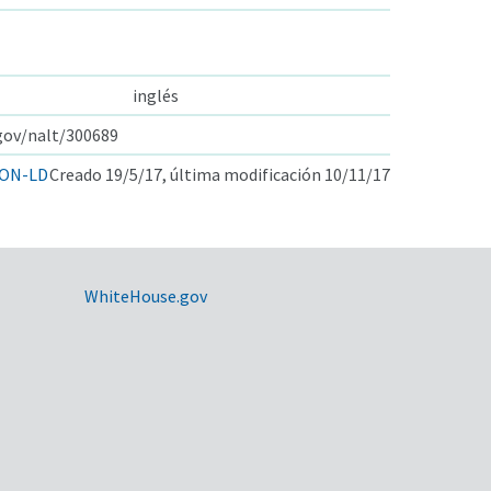
inglés
.gov/nalt/300689
ON-LD
Creado 19/5/17, última modificación 10/11/17
WhiteHouse.gov