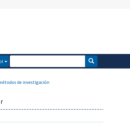
ol
métodos de investigación
r