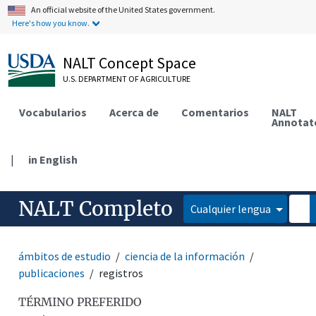
An official website of the United States government.
Here's how you know.
NALT Concept Space
U.S. DEPARTMENT OF AGRICULTURE
Vocabularios
Acerca de
Comentarios
NALT
Annotat
|
in English
NALT Completo
Cualquier lengua
ámbitos de estudio
ciencia de la información
publicaciones
registros
TÉRMINO PREFERIDO