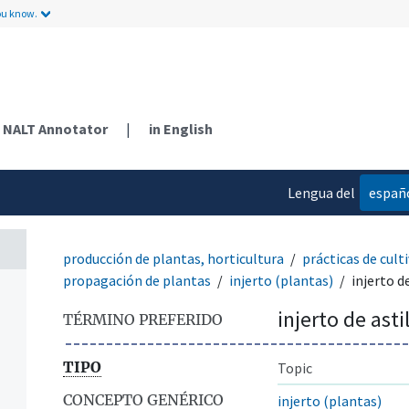
ou know.
NALT Annotator
|
in English
Lengua del
españ
contenido
producción de plantas, horticultura
prácticas de cult
propagación de plantas
injerto (plantas)
injerto de
injerto de asti
TÉRMINO PREFERIDO
TIPO
Topic
CONCEPTO GENÉRICO
injerto (plantas)