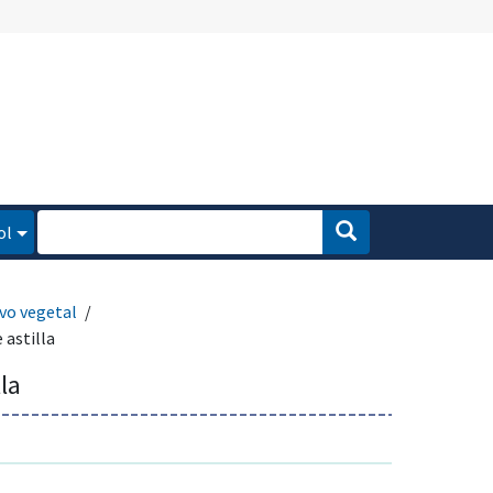
ol
ivo vegetal
 astilla
lla