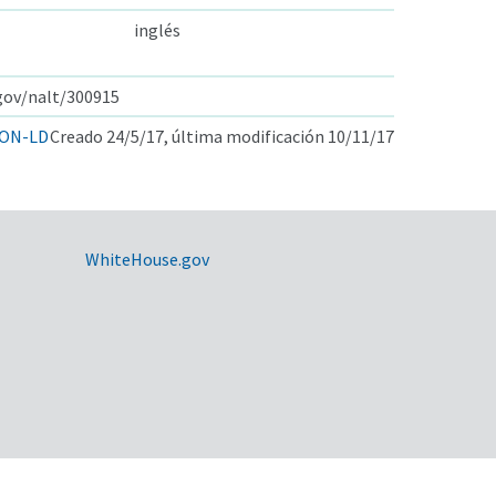
inglés
.gov/nalt/300915
ON-LD
Creado 24/5/17, última modificación 10/11/17
WhiteHouse.gov