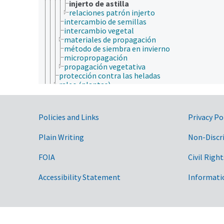
injerto de astilla
relaciones patrón injerto
intercambio de semillas
intercambio vegetal
materiales de propagación
método de siembra en invierno
micropropagación
propagación vegetativa
protección contra las heladas
raleo (plantas)
siembra
sustratos de crecimiento
trasmocho
Government Links
Policies and Links
Privacy Po
tratamiento anterior a la siembra
tratamiento de semillas
Plain Writing
Non-Discr
tratamiento precosecha
vernalización
producción de cultivos
FOIA
Civil Right
productos de origen vegetal
residuos de plantas
Accessibility Statement
Informati
salud de la planta
subproductos vegetales
recursos naturales, conservación, medio ambiente
silvicultura, gestión de zonas silvestres
zonas geográficas