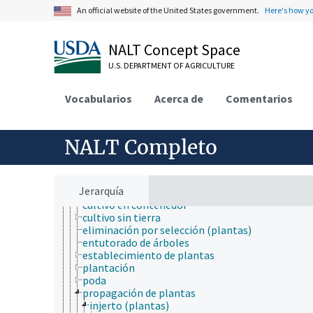
ciencia de las malezas
An official website of the United States government.
Here's how y
cultivo de plantas acuáticas
enfermedades fúngicas
fitomejoramiento
NALT Concept Space
manejo de cultivos
modelos de cultivos
U.S. DEPARTMENT OF AGRICULTURE
nutrición de las plantas
plantas (botánica)
Vocabularios
Acerca de
Comentarios
prácticas de cultivo vegetal
abonos superficiales
almacenamiento de semillas
NALT Completo
aplicación de fertilizantes
conducción (de plantas)
control de crecimiento vegetal
cortando las flores marchitas
Jerarquía
corte
cultivo en contenedor
cultivo sin tierra
eliminación por selección (plantas)
entutorado de árboles
establecimiento de plantas
plantación
poda
propagación de plantas
injerto (plantas)