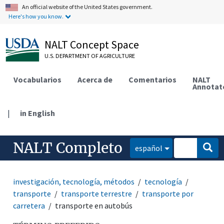
An official website of the United States government.
Here's how you know.
NALT Concept Space
U.S. DEPARTMENT OF AGRICULTURE
Vocabularios
Acerca de
Comentarios
NALT
Annotat
|
in English
NALT Completo
español
investigación, tecnología, métodos
tecnología
transporte
transporte terrestre
transporte por
carretera
transporte en autobús