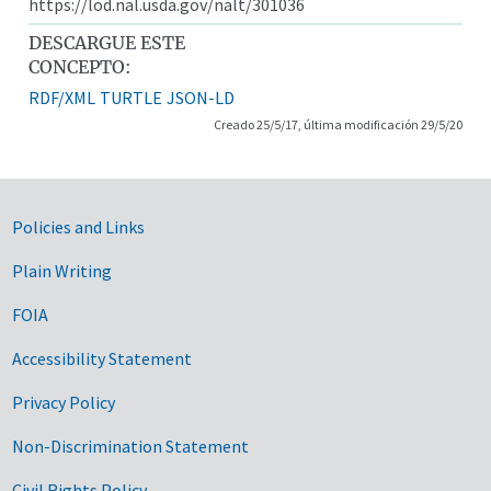
https://lod.nal.usda.gov/nalt/301036
DESCARGUE ESTE
CONCEPTO:
RDF/XML
TURTLE
JSON-LD
Creado 25/5/17, última modificación 29/5/20
Government Links
Policies and Links
Plain Writing
FOIA
Accessibility Statement
Privacy Policy
Non-Discrimination Statement
Civil Rights Policy