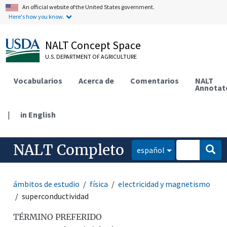
An official website of the United States government.
Here's how you know.
NALT Concept Space
U.S. DEPARTMENT OF AGRICULTURE
Vocabularios
Acerca de
Comentarios
NALT
Annotat
|
in English
NALT Completo
español
ámbitos de estudio
física
electricidad y magnetismo
superconductividad
TÉRMINO PREFERIDO