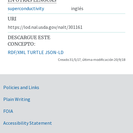
superconductivity
inglés
URI
https://lod.nal.usda.gov/nalt/301161
DESCARGUE ESTE
CONCEPTO:
RDF/XML
TURTLE
JSON-LD
Creado 31/5/17, última modificación 20/9/18
Government Links
Policies and Links
Plain Writing
FOIA
Accessibility Statement