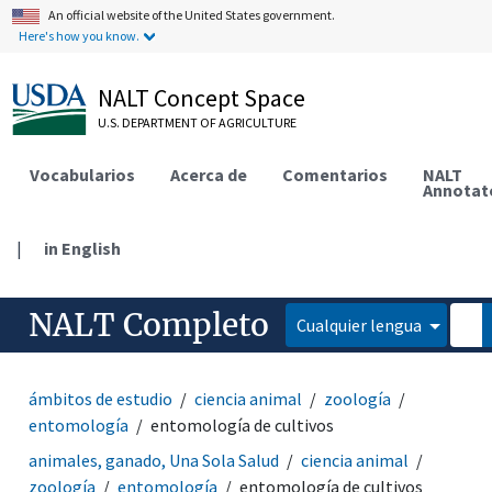
An official website of the United States government.
Here's how you know.
NALT Concept Space
U.S. DEPARTMENT OF AGRICULTURE
Vocabularios
Acerca de
Comentarios
NALT
Annotat
|
in English
NALT Completo
Cualquier lengua
ámbitos de estudio
ciencia animal
zoología
entomología
entomología de cultivos
animales, ganado, Una Sola Salud
ciencia animal
zoología
entomología
entomología de cultivos