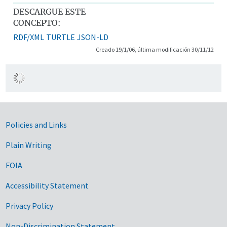
DESCARGUE ESTE
CONCEPTO:
RDF/XML
TURTLE
JSON-LD
Creado 19/1/06, última modificación 30/11/12
Government Links
Policies and Links
Plain Writing
FOIA
Accessibility Statement
Privacy Policy
Non-Discrimination Statement