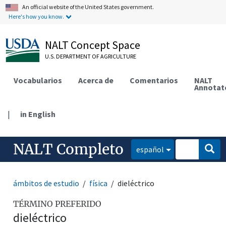
An official website of the United States government.
Here's how you know.
NALT Concept Space
U.S. DEPARTMENT OF AGRICULTURE
Vocabularios
Acerca de
Comentarios
NALT
Annotat
|
in English
NALT Completo
español
ámbitos de estudio
física
dieléctrico
TÉRMINO PREFERIDO
dieléctrico