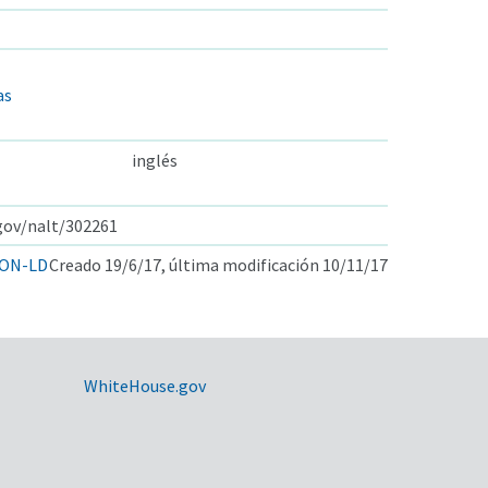
as
inglés
.gov/nalt/302261
ON-LD
Creado 19/6/17, última modificación 10/11/17
WhiteHouse.gov