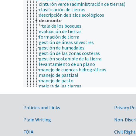
cinturón verde (administración de tierras)
clasificación de tierras
descripción de sitios ecológicos
desmonte
tala de los bosques
evaluación de tierras
formación de tierra
gestión de áreas silvestres
gestión de humedales
gestión de las zonas costeras
gestión sostenible de la tierra
levantamiento de un plano
manejo de cuencas hidrográficas
manejo de pastizal
manejo de pasto
mejora de las tierras
preservación de tierras agrícolas
productividad de la tierra
protección de las riberas
Government Links
Policies and Links
Privacy Po
restauración de tierras
retiro de tierras
uso de la tierra
Plain Writing
Non-Discr
vocación de la tierras
política de recursos naturales
FOIA
Civil Right
uso y consumo energético