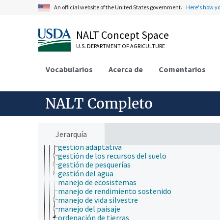
desarrollo rural, comunidades, educación, extensió
An official website of the United States government.
Here's how y
economía, comercio, derecho, negocios, industria
fincas, sistemas de producción agrícola
investigación, tecnología, métodos
NALT Concept Space
jerarquía taxonómica
U.S. DEPARTMENT OF AGRICULTURE
nutrición humana, inocuidad y calidad de los alime
producción de plantas, horticultura
recursos naturales, conservación, medio ambiente
Vocabularios
Acerca de
Comentarios
ambiente
ciencia ambiental
ciencias atmosféricas
NALT Completo
ecología
exposición ambiental
hidrología
manejo de recursos naturales
Jerarquía
conservación de la naturaleza
gestión adaptativa
gestión de los recursos del suelo
gestión de pesquerías
gestión del agua
manejo de ecosistemas
manejo de rendimiento sostenido
manejo de vida silvestre
manejo del paisaje
ordenación de tierras