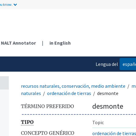
n
ou know.
ntos
NALT Annotator
|
in English
Lengua del
españ
contenido
recursos naturales, conservación, medio ambiente
ma
naturales
ordenación de tierras
desmonte
desmonte
TÉRMINO PREFERIDO
TIPO
Topic
CONCEPTO GENÉRICO
ordenación de tierra