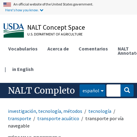
An official website of the United States government.
Here's how you know.
NALT Concept Space
U.S. DEPARTMENT OF AGRICULTURE
Vocabularios
Acerca de
Comentarios
NALT
Annotat
|
in English
NALT Completo
español
investigación, tecnología, métodos
tecnología
transporte
transporte acuático
transporte por vía
navegable