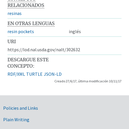
RELACIONADOS
resinas
EN OTRAS LENGUAS
resin pockets
inglés
URI
https://lod.nal.usda.gov/nalt/302632
DESCARGUE ESTE
CONCEPTO:
RDF/XML
TURTLE
JSON-LD
Creado 27/6/17, última modificación 10/11/17
Government Links
Policies and Links
Plain Writing