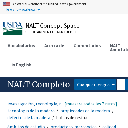
An official website of the United States government.
Here's how you know.
NALT Concept Space
U.S. DEPARTMENT OF AGRICULTURE
Vocabularios
Acerca de
Comentarios
NALT
Annotat
|
in English
NALT Completo
Cualquier lengua
investigación, tecnología, métodos
[muestre todas las 7 rutas]
tecnología
tecnología de la madera
propiedades de la madera
defectos de la madera
bolsas de resina
ámbitos de estudio
productos y mercancías
calidad