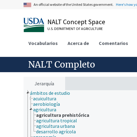
An official website of the United States government.
Here's how y
NALT Concept Space
U.S. DEPARTMENT OF AGRICULTURE
Vocabularios
Acerca de
Comentarios
NALT Completo
Jerarquía
ámbitos de estudio
acuicultura
aerobiología
agricultura
agricultura prehistórica
agricultura tropical
agricultura urbana
desarrollo agrícola
agronomía