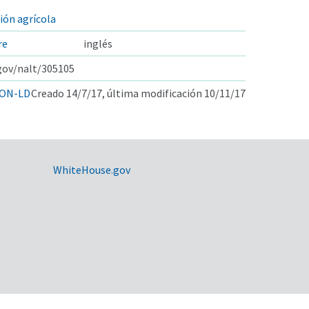
ión agrícola
re
inglés
.gov/nalt/305105
ON-LD
Creado 14/7/17, última modificación 10/11/17
WhiteHouse.gov