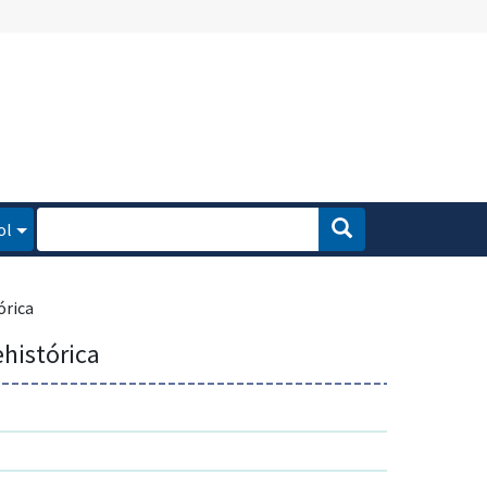
ol
órica
ehistórica