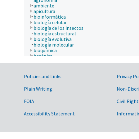
ambiente
apicultura
bioinformática
biología celular
biología de los insectos
biología estructural
biología evolutiva
biología molecular
bioquímica
botánica
cartografía
ciencia ambiental
ciencia animal
Government Links
Policies and Links
Privacy Po
ciencia de la información
ciencia de la nutrición
Plain Writing
Non-Discr
ciencia de la sostenibilidad
ciencia de las malezas
ciencia de los materiales
FOIA
Civil Right
ciencia del sistema terrestre
ciencia del suelo
Accessibility Statement
Informati
ciencia y tecnología geoespaciales
ciencias atmosféricas
ciencias del mar
ciencias forestales