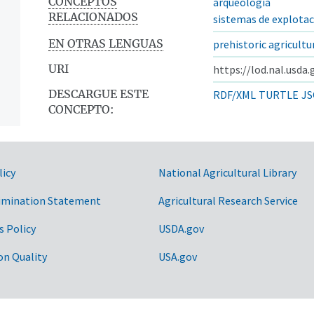
CONCEPTOS
arqueología
RELACIONADOS
sistemas de explotac
EN OTRAS LENGUAS
prehistoric agricultu
URI
https://lod.nal.usda
DESCARGUE ESTE
RDF/XML
TURTLE
JS
CONCEPTO:
licy
National Agricultural Library
imination Statement
Agricultural Research Service
s Policy
USDA.gov
on Quality
USA.gov