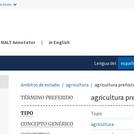
ou know.
NALT Annotator
|
in English
Lengua del
españ
contenido
ámbitos de estudio
agricultura
agricultura prehist
agricultura pr
TÉRMINO PREFERIDO
TIPO
Topic
CONCEPTO GENÉRICO
agricultura