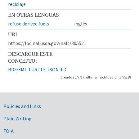
reciclaje
EN OTRAS LENGUAS
refuse derived fuels
inglés
URI
https://lod.nal.usda.gov/nalt/305521
DESCARGUE ESTE
CONCEPTO:
RDF/XML
TURTLE
JSON-LD
Creado 20/7/17, última modificación 17/5/18
Government Links
Policies and Links
Plain Writing
FOIA