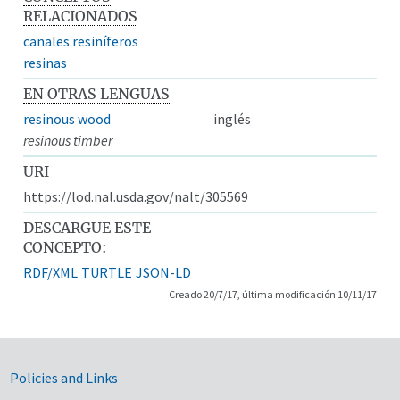
RELACIONADOS
canales resiníferos
resinas
EN OTRAS LENGUAS
resinous wood
inglés
resinous timber
URI
https://lod.nal.usda.gov/nalt/305569
DESCARGUE ESTE
CONCEPTO:
RDF/XML
TURTLE
JSON-LD
Creado 20/7/17, última modificación 10/11/17
Government Links
Policies and Links