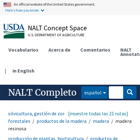
An official website of the United States government.
Here's how you know.
NALT Concept Space
U.S. DEPARTMENT OF AGRICULTURE
Vocabularios
Acerca de
Comentarios
NALT
Annotat
|
in English
NALT Completo
español
silvicultura, gestión de zonas silvestres
[muestre todas las 21 rutas]
productos
forestales
productos de la madera
madera
madera
resinosa
producción de plantas, horticultura
productos de