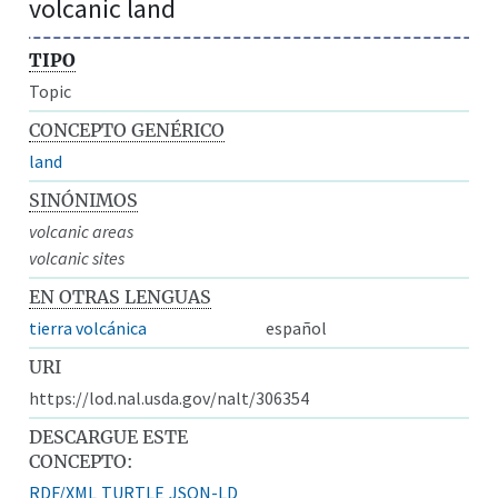
volcanic land
TIPO
Topic
CONCEPTO GENÉRICO
land
SINÓNIMOS
volcanic areas
volcanic sites
EN OTRAS LENGUAS
tierra volcánica
español
URI
https://lod.nal.usda.gov/nalt/306354
DESCARGUE ESTE
CONCEPTO:
RDF/XML
TURTLE
JSON-LD