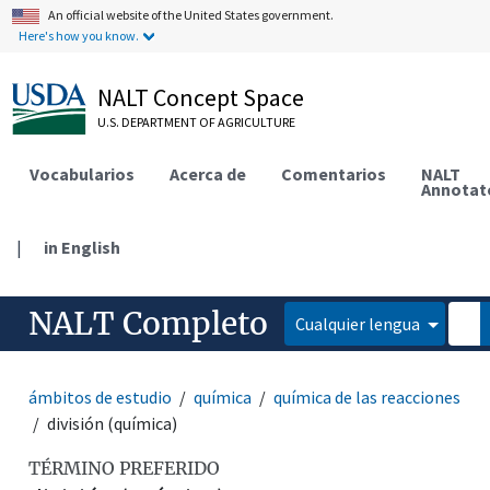
An official website of the United States government.
Here's how you know.
NALT Concept Space
U.S. DEPARTMENT OF AGRICULTURE
Vocabularios
Acerca de
Comentarios
NALT
Annotat
|
in English
NALT Completo
Cualquier lengua
ámbitos de estudio
química
química de las reacciones
división (química)
TÉRMINO PREFERIDO