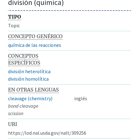
división (química)
TIPO
Topic
CONCEPTO GENÉRICO
química de las reacciones
CONCEPTOS
ESPECÍFICOS
división heterolítica
división homolítica
EN OTRAS LENGUAS
cleavage (chemistry)
inglés
bond cleavage
scission
URI
https://lod.nal.usda.gov/nalt/309256