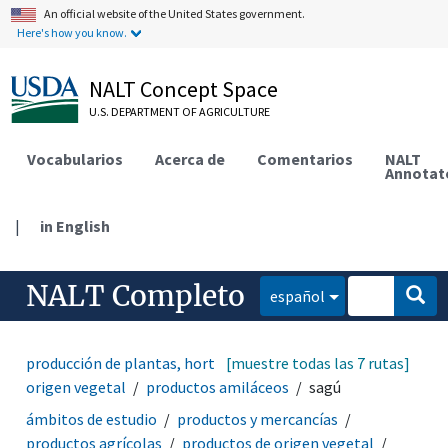
An official website of the United States government.
Here's how you know.
NALT Concept Space
U.S. DEPARTMENT OF AGRICULTURE
Vocabularios
Acerca de
Comentarios
NALT
Annotat
|
in English
NALT Completo
español
producción de plantas, horticultura
[muestre todas las 7 rutas]
productos de
origen vegetal
productos amiláceos
sagú
ámbitos de estudio
productos y mercancías
productos agrícolas
productos de origen vegetal