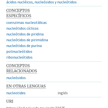
ácidos nucléicos, nucleósidos y nucleótidos
CONCEPTOS
ESPECÍFICOS
coenzimas nucleotídicas
nucleótidos cíclicos
nucleótidos de piridina
nucleótidos de pirimidina
nucleótidos de purina
polinucleótidos
ribonucleótidos
CONCEPTOS
RELACIONADOS
nucleósidos
EN OTRAS LENGUAS
nucleotides
inglés
URI
https://lod.nal.usda.gov/nalt/31025