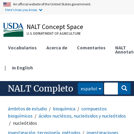
An official website of the United States government.
Here's how you know.
NALT Concept Space
U.S. DEPARTMENT OF AGRICULTURE
Vocabularios
Acerca de
Comentarios
NALT
Annotat
|
in English
NALT Completo
español
ámbitos de estudio
bioquímica
compuestos
bioquímicos
ácidos nucléicos, nucleósidos y nucleótidos
nucleótidos
investigación, tecnología, métodos
investigaciones