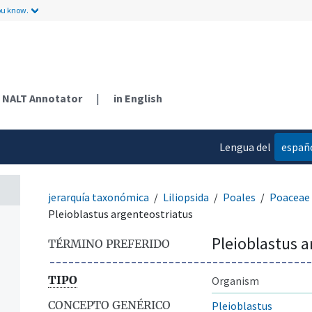
ou know.
NALT Annotator
|
in English
Lengua del
españ
contenido
jerarquía taxonómica
Liliopsida
Poales
Poaceae
Pleioblastus argenteostriatus
Pleioblastus a
TÉRMINO PREFERIDO
TIPO
Organism
CONCEPTO GENÉRICO
Pleioblastus