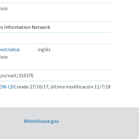
iata
s Information Network
ostriatus
inglés
iata
.gov/nalt/310376
ON-LD
Creado 27/10/17, última modificación 11/7/18
WhiteHouse.gov