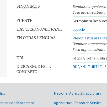
SINÓNIMOS
Bambusa argenteostr
Sasa argenteostriata
FUENTE
Germplasm Resource
HAS TAXONOMIC RANK
especie
EN OTRAS LENGUAS
Pleioblastus argente
Bambusa argenteostr
Sasa argenteostriata
URI
https://lod.nal.usda
DESCARGUE ESTE
RDF/XML
TURTLE
JS
CONCEPTO:
licy
National Agricultural Library
imination Statement
Agricultural Research Service