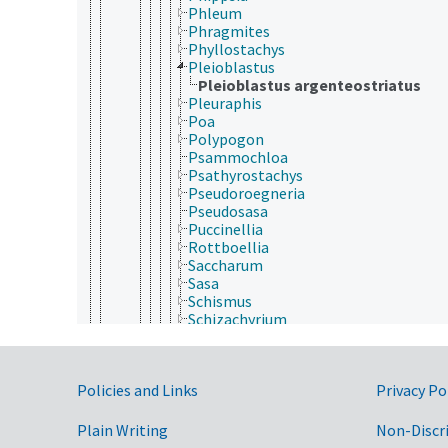
Phleum
Phragmites
Phyllostachys
Pleioblastus
Pleioblastus argenteostriatus
Pleuraphis
Poa
Polypogon
Psammochloa
Psathyrostachys
Pseudoroegneria
Pseudosasa
Puccinellia
Rottboellia
Saccharum
Sasa
Schismus
Schizachyrium
Schmidtia
Sclerostachya
Secale
Government Links
Policies and Links
Privacy Po
Sehima
Sesleria
Setaria
Plain Writing
Non-Discr
Setaria (Poaceae)