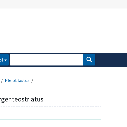
ol
Pleioblastus
rgenteostriatus