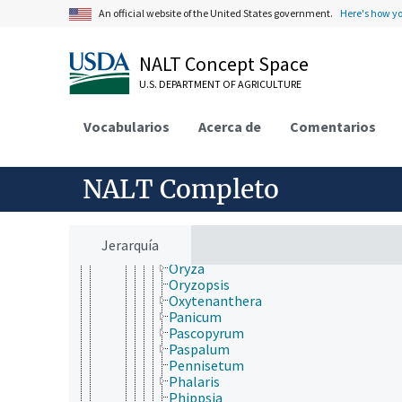
Microchloa
An official website of the United States government.
Here's how y
Microlaena
Microstegium
Milium
NALT Concept Space
Miscanthus
U.S. DEPARTMENT OF AGRICULTURE
Molinia
Monachather
Muhlenbergia
Vocabularios
Acerca de
Comentarios
Nardus
Nassella
Neyraudia
NALT Completo
Ochlandra
Oloptum
Oplismenus
Orcuttia
Jerarquía
Oropetium
Oryza
Oryzopsis
Oxytenanthera
Panicum
Pascopyrum
Paspalum
Pennisetum
Phalaris
Phippsia