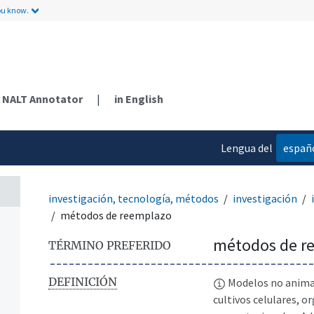
ou know.
NALT Annotator
|
in English
Lengua del
españ
contenido
investigación, tecnología, métodos
investigación
métodos de reemplazo
métodos de r
TÉRMINO PREFERIDO
DEFINICIÓN
Modelos no animal
cultivos celulares, 