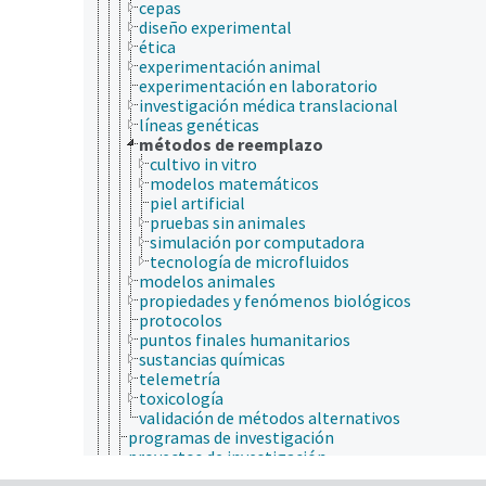
cepas
diseño experimental
ética
experimentación animal
experimentación en laboratorio
investigación médica translacional
líneas genéticas
métodos de reemplazo
cultivo in vitro
modelos matemáticos
piel artificial
pruebas sin animales
simulación por computadora
tecnología de microfluidos
modelos animales
propiedades y fenómenos biológicos
protocolos
puntos finales humanitarios
sustancias químicas
telemetría
toxicología
validación de métodos alternativos
programas de investigación
proyectos de investigación
localizaciones geográficas históricas