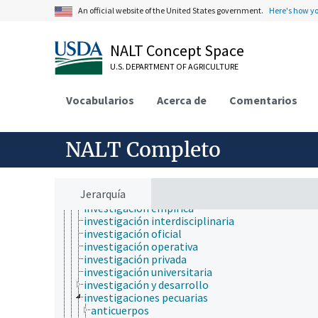
evaluación de germoplasma
An official website of the United States government.
Here's how y
histopatología
ingeniería
ingeniería genética
NALT Concept Space
insectarios
investigación
U.S. DEPARTMENT OF AGRICULTURE
apoyo a la investigación
centro de investigación
Vocabularios
Acerca de
Comentarios
equipamiento de investigación
estudios de viabilidad
gestión de la investigación
NALT Completo
investigación agraria
investigación aplicada
investigación biomédica
investigación cooperativa
Jerarquía
investigación educativa
investigación empírica
investigación interdisciplinaria
investigación oficial
investigación operativa
investigación privada
investigación universitaria
investigación y desarrollo
investigaciones pecuarias
anticuerpos