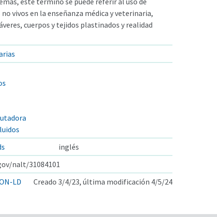
más, este término se puede referir al uso de
no vivos en la enseñanza médica y veterinaria,
eres, cuerpos y tejidos plastinados y realidad
arias
os
putadora
luidos
ds
inglés
.gov/nalt/31084101
ON-LD
Creado 3/4/23, última modificación 4/5/24