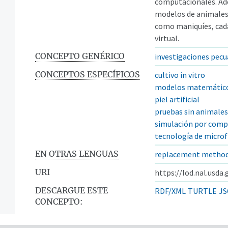
computacionales. Ade
modelos de animales 
como maniquíes, cadáv
virtual.
CONCEPTO GENÉRICO
investigaciones pecu
CONCEPTOS ESPECÍFICOS
cultivo in vitro
modelos matemátic
piel artificial
pruebas sin animales
simulación por com
tecnología de microf
EN OTRAS LENGUAS
replacement metho
URI
https://lod.nal.usda
DESCARGUE ESTE
RDF/XML
TURTLE
JS
CONCEPTO: