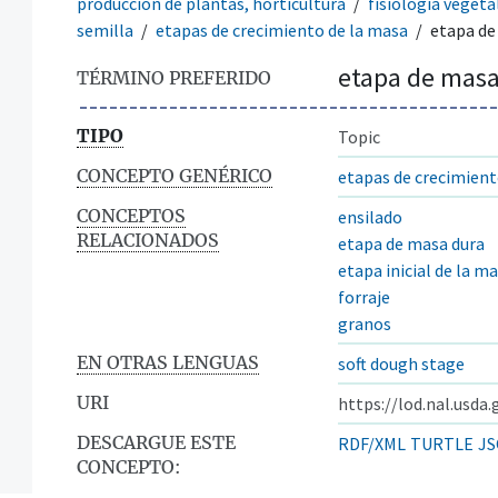
producción de plantas, horticultura
fisiología vegeta
semilla
etapas de crecimiento de la masa
etapa de
etapa de masa
TÉRMINO PREFERIDO
TIPO
Topic
CONCEPTO GENÉRICO
etapas de crecimient
CONCEPTOS
ensilado
RELACIONADOS
etapa de masa dura
etapa inicial de la m
forraje
granos
EN OTRAS LENGUAS
soft dough stage
URI
https://lod.nal.usda
DESCARGUE ESTE
RDF/XML
TURTLE
JS
CONCEPTO: