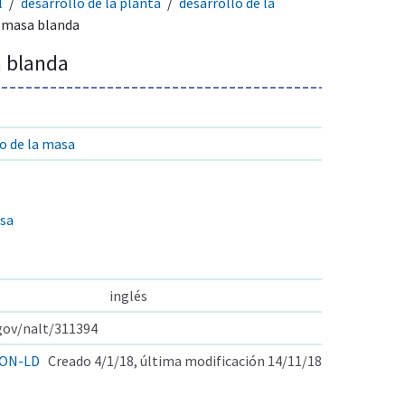
l
desarrollo de la planta
desarrollo de la
 masa blanda
 blanda
o de la masa
asa
inglés
.gov/nalt/311394
ON-LD
Creado 4/1/18, última modificación 14/11/18