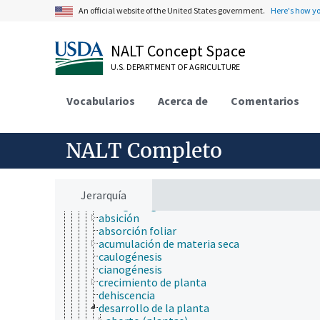
ambiente
An official website of the United States government.
Here's how y
apicultura
bioinformática
NALT Concept Space
biología celular
biología de los insectos
U.S. DEPARTMENT OF AGRICULTURE
biología estructural
biología evolutiva
Vocabularios
Acerca de
Comentarios
biología molecular
bioquímica
botánica
algología
NALT Completo
biología vegetal
anatomía de la planta
biología de las malezas
bioquímica vegetal
Jerarquía
fisiología vegetal
absición
absorción foliar
acumulación de materia seca
caulogénesis
cianogénesis
crecimiento de planta
dehiscencia
desarrollo de la planta