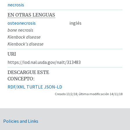
necrosis
EN OTRAS LENGUAS
osteonecrosis
inglés
bone necrosis
Kienbock disease
Kienbock's disease
URI
https://lod.nal.usda.gov/nalt/313483
DESCARGUE ESTE
CONCEPTO:
RDF/XML
TURTLE
JSON-LD
Creado 13/2/18, última modificación 14/11/18
Government Links
Policies and Links