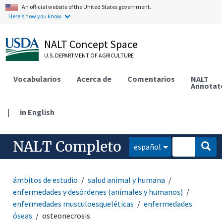
An official website of the United States government.
Here's how you know.
NALT Concept Space
U.S. DEPARTMENT OF AGRICULTURE
Vocabularios
Acerca de
Comentarios
NALT
Annotat
|
in English
NALT Completo
español
ámbitos de estudio
salud animal y humana
enfermedades y desórdenes (animales y humanos)
enfermedades musculoesqueléticas
enfermedades
óseas
osteonecrosis