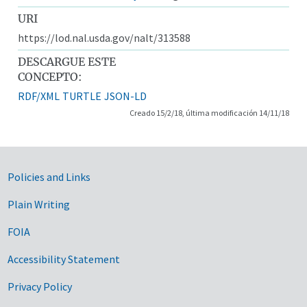
URI
https://lod.nal.usda.gov/nalt/313588
DESCARGUE ESTE
CONCEPTO:
RDF/XML
TURTLE
JSON-LD
Creado 15/2/18, última modificación 14/11/18
Government Links
Policies and Links
Plain Writing
FOIA
Accessibility Statement
Privacy Policy