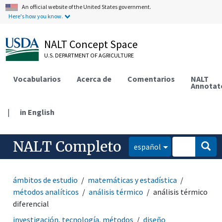
An official website of the United States government.
Here's how you know.
NALT Concept Space
U.S. DEPARTMENT OF AGRICULTURE
Vocabularios
Acerca de
Comentarios
NALT
Annotat
|
in English
NALT Completo
español
ámbitos de estudio
matemáticas y estadística
métodos analíticos
análisis térmico
análisis térmico
diferencial
investigación, tecnología, métodos
diseño