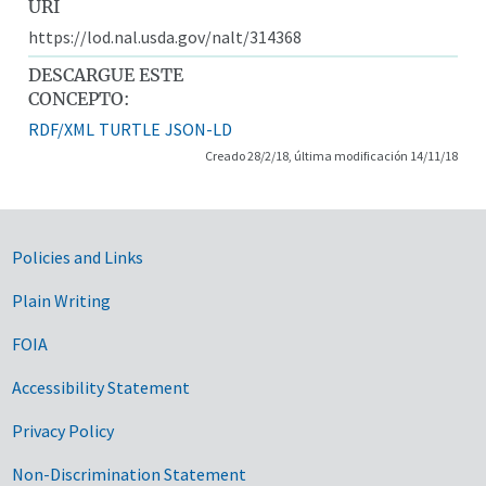
URI
https://lod.nal.usda.gov/nalt/314368
DESCARGUE ESTE
CONCEPTO:
RDF/XML
TURTLE
JSON-LD
Creado 28/2/18, última modificación 14/11/18
Government Links
Policies and Links
Plain Writing
FOIA
Accessibility Statement
Privacy Policy
Non-Discrimination Statement