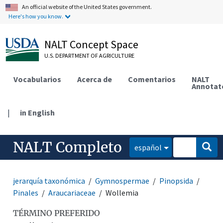
An official website of the United States government.
Here's how you know.
NALT Concept Space
U.S. DEPARTMENT OF AGRICULTURE
Vocabularios
Acerca de
Comentarios
NALT
Annotat
|
in English
NALT Completo
español
jerarquía taxonómica
Gymnospermae
Pinopsida
Pinales
Araucariaceae
Wollemia
TÉRMINO PREFERIDO