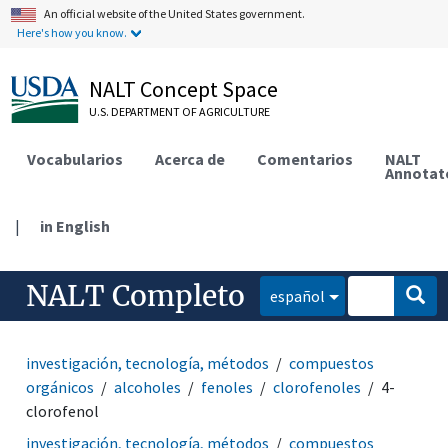
An official website of the United States government.
Here's how you know.
NALT Concept Space
U.S. DEPARTMENT OF AGRICULTURE
Vocabularios
Acerca de
Comentarios
NALT
Annotat
|
in English
NALT Completo
español
investigación, tecnología, métodos
compuestos
orgánicos
alcoholes
fenoles
clorofenoles
4-
clorofenol
investigación, tecnología, métodos
compuestos