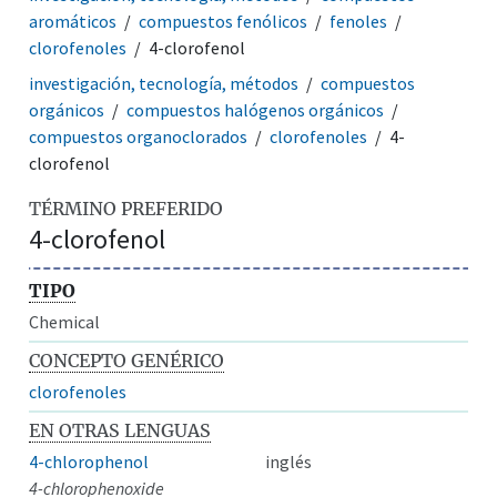
aromáticos
compuestos fenólicos
fenoles
clorofenoles
4-clorofenol
investigación, tecnología, métodos
compuestos
orgánicos
compuestos halógenos orgánicos
compuestos organoclorados
clorofenoles
4-
clorofenol
TÉRMINO PREFERIDO
4-clorofenol
TIPO
Chemical
CONCEPTO GENÉRICO
clorofenoles
EN OTRAS LENGUAS
4-chlorophenol
inglés
4-chlorophenoxide