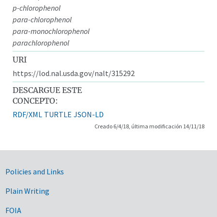
p-chlorophenol
para-chlorophenol
para-monochlorophenol
parachlorophenol
URI
https://lod.nal.usda.gov/nalt/315292
DESCARGUE ESTE
CONCEPTO:
RDF/XML
TURTLE
JSON-LD
Creado 6/4/18, última modificación 14/11/18
Government Links
Policies and Links
Plain Writing
FOIA