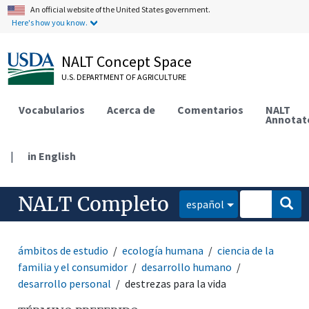
An official website of the United States government.
Here's how you know.
NALT Concept Space
U.S. DEPARTMENT OF AGRICULTURE
Vocabularios
Acerca de
Comentarios
NALT
Annotat
|
in English
NALT Completo
español
ámbitos de estudio
ecología humana
ciencia de la
familia y el consumidor
desarrollo humano
desarrollo personal
destrezas para la vida