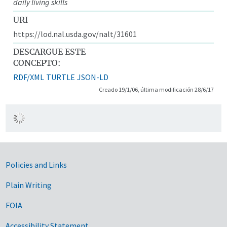
daily living skills
URI
https://lod.nal.usda.gov/nalt/31601
DESCARGUE ESTE
CONCEPTO:
RDF/XML
TURTLE
JSON-LD
Creado 19/1/06, última modificación 28/6/17
Government Links
Policies and Links
Plain Writing
FOIA
Accessibility Statement