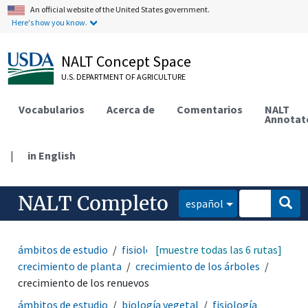
An official website of the United States government.
Here's how you know.
NALT Concept Space
U.S. DEPARTMENT OF AGRICULTURE
Vocabularios
Acerca de
Comentarios
NALT
Annotat
|
in English
NALT Completo
español
ámbitos de estudio
fisiología
[muestre todas las 6 rutas]
fisiología vegetal
crecimiento de planta
crecimiento de los árboles
crecimiento de los renuevos
ámbitos de estudio
biología vegetal
fisiología