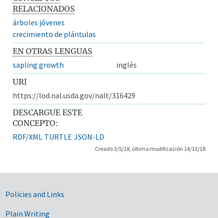
RELACIONADOS
árboles jóvenes
crecimiento de plántulas
EN OTRAS LENGUAS
sapling growth
inglés
URI
https://lod.nal.usda.gov/nalt/316429
DESCARGUE ESTE
CONCEPTO:
RDF/XML
TURTLE
JSON-LD
Creado 3/5/18, última modificación 14/11/18
Government Links
Policies and Links
Plain Writing