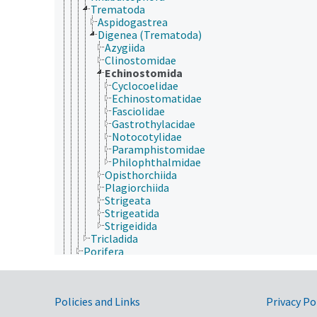
Trematoda
Aspidogastrea
Digenea (Trematoda)
Azygiida
Clinostomidae
Echinostomida
Cyclocoelidae
Echinostomatidae
Fasciolidae
Gastrothylacidae
Notocotylidae
Paramphistomidae
Philophthalmidae
Opisthorchiida
Plagiorchiida
Strigeata
Strigeatida
Strigeidida
Tricladida
Porifera
Rhombozoa
Rotifera
Tardigrada
Government Links
Policies and Links
Privacy Po
Archaea
Chromista