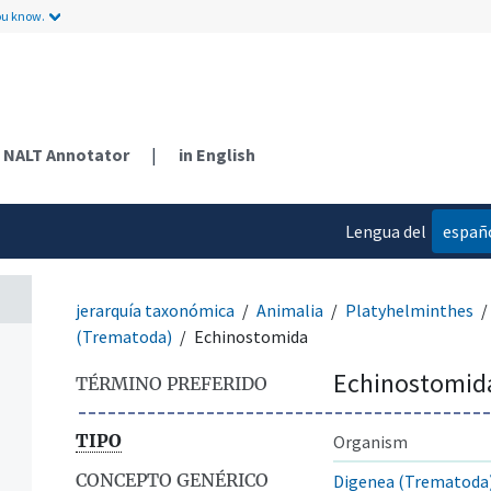
ou know.
NALT Annotator
|
in English
Lengua del
españ
contenido
jerarquía taxonómica
Animalia
Platyhelminthes
(Trematoda)
Echinostomida
Echinostomid
TÉRMINO PREFERIDO
TIPO
Organism
CONCEPTO GENÉRICO
Digenea (Trematoda