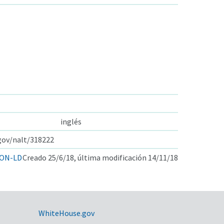
inglés
.gov/nalt/318222
ON-LD
Creado 25/6/18, última modificación 14/11/18
WhiteHouse.gov