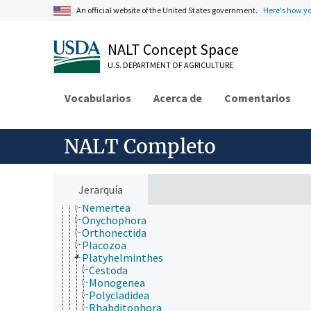
fincas, sistemas de producción agrícola
An official website of the United States government.
Here's how y
investigación, tecnología, métodos
jerarquía taxonómica
Animalia
NALT Concept Space
Acanthocephala
U.S. DEPARTMENT OF AGRICULTURE
Annelida
Arthropoda
Bryozoa
Vocabularios
Acerca de
Comentarios
Chaetognatha
Chordata
Cnidaria
NALT Completo
Ctenophora
Echinodermata
Mollusca
Nematoda
Jerarquía
Nematomorpha
Nemertea
Onychophora
Orthonectida
Placozoa
Platyhelminthes
Cestoda
Monogenea
Polycladidea
Rhabditophora