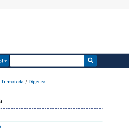
ol
Trematoda
Digenea
a
)