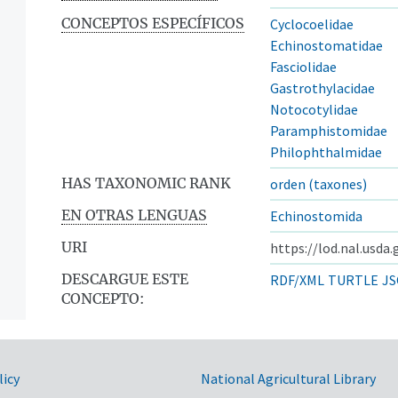
CONCEPTOS ESPECÍFICOS
Cyclocoelidae
Echinostomatidae
Fasciolidae
Gastrothylacidae
Notocotylidae
Paramphistomidae
Philophthalmidae
HAS TAXONOMIC RANK
orden (taxones)
EN OTRAS LENGUAS
Echinostomida
URI
https://lod.nal.usda
DESCARGUE ESTE
RDF/XML
TURTLE
JS
CONCEPTO:
licy
National Agricultural Library