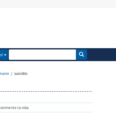
ol
umano
suicidio
nalmente la vida.