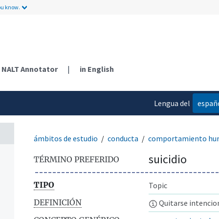
ou know.
NALT Annotator
|
in English
Lengua del
españ
contenido
ámbitos de estudio
conducta
comportamiento h
suicidio
TÉRMINO PREFERIDO
TIPO
Topic
DEFINICIÓN
Quitarse intencio