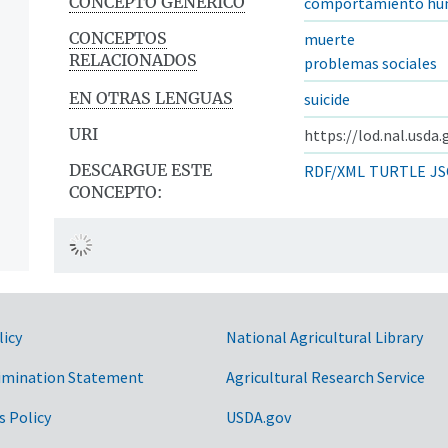
CONCEPTO GENÉRICO
comportamiento h
CONCEPTOS
muerte
RELACIONADOS
problemas sociales
EN OTRAS LENGUAS
suicide
URI
https://lod.nal.usda
DESCARGUE ESTE
RDF/XML
TURTLE
JS
CONCEPTO:
licy
National Agricultural Library
imination Statement
Agricultural Research Service
s Policy
USDA.gov