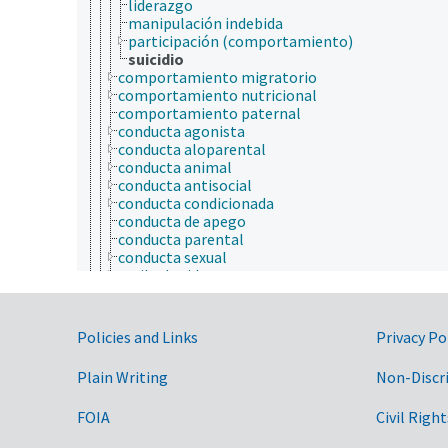
liderazgo
manipulación indebida
participación (comportamiento)
suicidio
comportamiento migratorio
comportamiento nutricional
comportamiento paternal
conducta agonista
conducta aloparental
conducta animal
conducta antisocial
conducta condicionada
conducta de apego
conducta parental
conducta sexual
estilo de vida
estrategias de adaptación
inmigración
jugando
Government Links
Policies and Links
Privacy Po
motivación
problemas conductuales
Plain Writing
Non-Discr
resolución de problemas
temor
FOIA
Civil Right
temperamento
criobiología