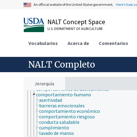
ciencia de los materiales
An official website of the United States government.
Here's how y
ciencia del sistema terrestre
ciencia del suelo
ciencia y tecnología geoespaciales
NALT Concept Space
ciencias atmosféricas
ciencias del mar
U.S. DEPARTMENT OF AGRICULTURE
ciencias forestales
ciencias sociales
Vocabularios
Acerca de
Comentarios
comunicación (humana)
conducta
actividad diurna
actividad nictémera
NALT Completo
actividad nocturna
altruismo
aprendizaje
Jerarquía
cambio conductual
comportamiento de asoleamiento
comportamiento humano
asertividad
barreras emocionales
comportamiento económico
comportamiento riesgoso
conducta saludable
cumplimiento
lavado de manos