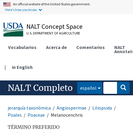
An official website of the United States government.
Here's how you know.
NALT Concept Space
U.S. DEPARTMENT OF AGRICULTURE
Vocabularios
Acerca de
Comentarios
NALT
Annotat
|
in English
NALT Completo
español
jerarquía taxonómica
Angiospermae
Liliopsida
Poales
Poaceae
Melanocenchris
TÉRMINO PREFERIDO