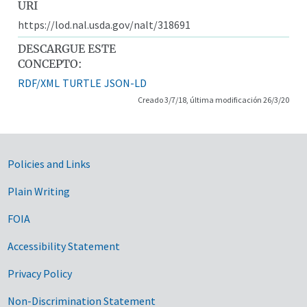
URI
https://lod.nal.usda.gov/nalt/318691
DESCARGUE ESTE
CONCEPTO:
RDF/XML
TURTLE
JSON-LD
Creado 3/7/18, última modificación 26/3/20
Government Links
Policies and Links
Plain Writing
FOIA
Accessibility Statement
Privacy Policy
Non-Discrimination Statement