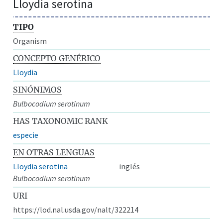
Lloydia serotina
TIPO
Organism
CONCEPTO GENÉRICO
Lloydia
SINÓNIMOS
Bulbocodium serotinum
HAS TAXONOMIC RANK
especie
EN OTRAS LENGUAS
Lloydia serotina
inglés
Bulbocodium serotinum
URI
https://lod.nal.usda.gov/nalt/322214