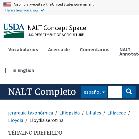
An official website of the United States government.
Here's how you know.
NALT Concept Space
U.S. DEPARTMENT OF AGRICULTURE
Vocabularios
Acerca de
Comentarios
NALT
Annotat
|
in English
NALT Completo
español
jerarquía taxonómica
Liliopsida
Liliales
Liliaceae
Lloydia
Lloydia serotina
TÉRMINO PREFERIDO