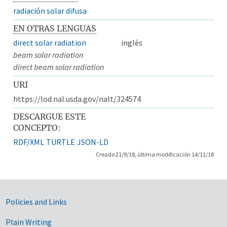
radiación solar difusa
EN OTRAS LENGUAS
direct solar radiation
inglés
beam solar radiation
direct beam solar radiation
URI
https://lod.nal.usda.gov/nalt/324574
DESCARGUE ESTE
CONCEPTO:
RDF/XML
TURTLE
JSON-LD
Creado 21/9/18, última modificación 14/11/18
Government Links
Policies and Links
Plain Writing