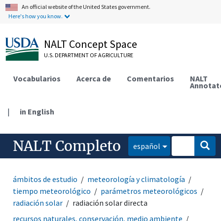
An official website of the United States government.
Here's how you know.
NALT Concept Space
U.S. DEPARTMENT OF AGRICULTURE
Vocabularios
Acerca de
Comentarios
NALT
Annotat
|
in English
NALT Completo
español
ámbitos de estudio
meteorología y climatología
tiempo meteorológico
parámetros meteorológicos
radiación solar
radiación solar directa
recursos naturales, conservación, medio ambiente