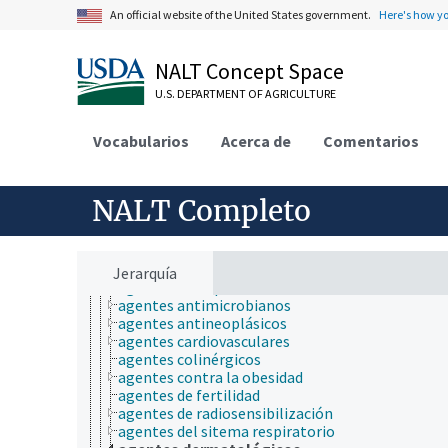
etiología
An official website of the United States government.
Here's how y
evaluación de germoplasma
histopatología
NALT Concept Space
ingeniería
ingeniería genética
U.S. DEPARTMENT OF AGRICULTURE
insectarios
investigación
Vocabularios
Acerca de
Comentarios
localizaciones geográficas históricas
medicamentos
abortifacientes
afrodisíacos
NALT Completo
agentes adrenérgicos
agentes antialérgicos
agentes anticarcinógenos
agentes antiinflamatorios
Jerarquía
agentes antilipémicos
agentes antimicrobianos
agentes antineoplásicos
agentes cardiovasculares
agentes colinérgicos
agentes contra la obesidad
agentes de fertilidad
agentes de radiosensibilización
agentes del sitema respiratorio