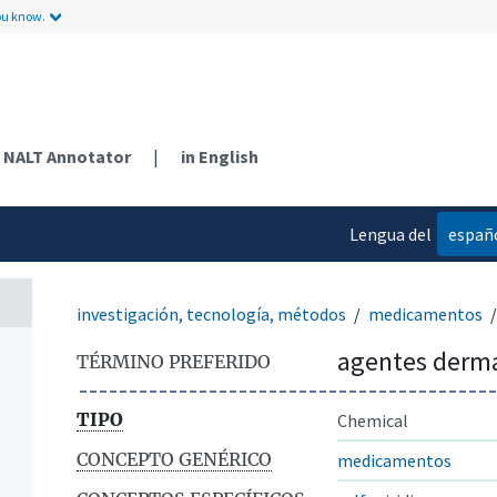
ou know.
NALT Annotator
|
in English
Lengua del
españ
contenido
investigación, tecnología, métodos
medicamentos
agentes derm
TÉRMINO PREFERIDO
TIPO
Chemical
CONCEPTO GENÉRICO
medicamentos