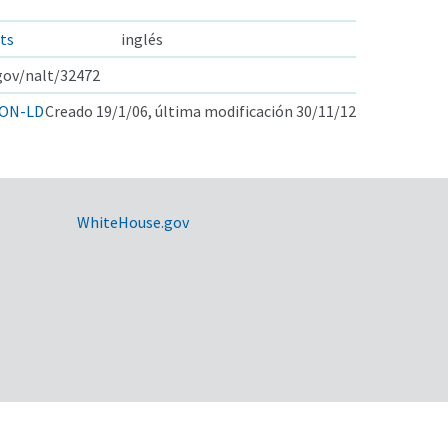
ts
inglés
.gov/nalt/32472
ON-LD
Creado 19/1/06, última modificación 30/11/12
WhiteHouse.gov