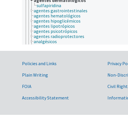
agentes dermatológicos
sulfapiridina
agentes gastrointestinales
agentes hematológicos
agentes hipoglicémicos
agentes lipotrópicos
agentes psicotrópicos
agentes radioprotectores
analgésicos
anestésicos
antagonistas de narcóticos
anticoagulantes
anticonceptivos orales
Government Links
Policies and Links
Privacy Po
anticonvulsantes
antídotos
Plain Writing
Non-Discr
antihistaminas
antipiréticos
FOIA
Civil Right
biofarmacéuticos
diuréticos
Accessibility Statement
Informati
drogas de diseño
drogas ilícitas
fármacos veterinarios
hipnóticos y sedantes
inmunomoduladores
medicamentos a base de plantas