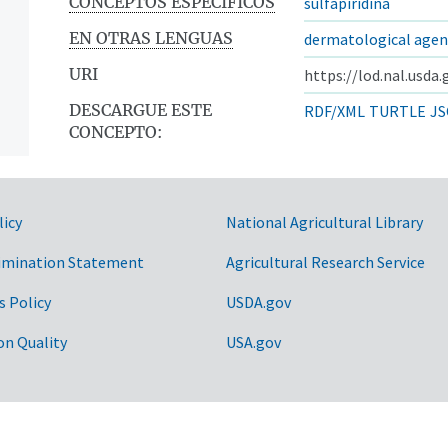
CONCEPTOS ESPECÍFICOS
sulfapiridina
EN OTRAS LENGUAS
dermatological agen
URI
https://lod.nal.usda
DESCARGUE ESTE
RDF/XML
TURTLE
JS
CONCEPTO:
licy
National Agricultural Library
imination Statement
Agricultural Research Service
s Policy
USDA.gov
on Quality
USA.gov