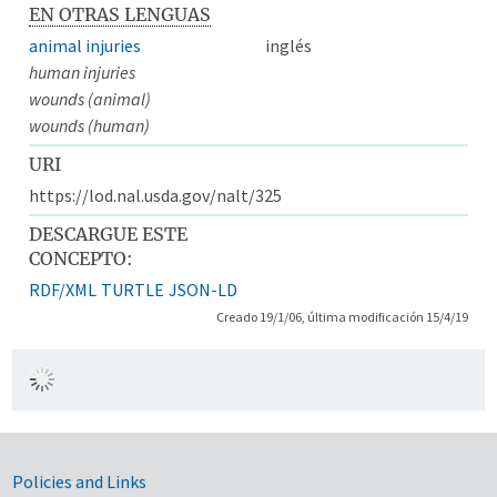
EN OTRAS LENGUAS
animal injuries
inglés
human injuries
wounds (animal)
wounds (human)
URI
https://lod.nal.usda.gov/nalt/325
DESCARGUE ESTE
CONCEPTO:
RDF/XML
TURTLE
JSON-LD
Creado 19/1/06, última modificación 15/4/19
Government Links
Policies and Links