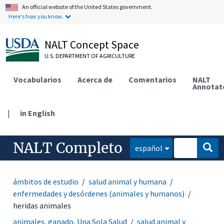
An official website of the United States government.
Here's how you know.
NALT Concept Space
U.S. DEPARTMENT OF AGRICULTURE
Vocabularios
Acerca de
Comentarios
NALT
Annotat
|
in English
NALT Completo
español
ámbitos de estudio
salud animal y humana
enfermedades y desórdenes (animales y humanos)
heridas animales
animales, ganado, Una Sola Salud
salud animal y