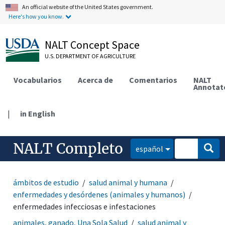
An official website of the United States government.
Here's how you know.
NALT Concept Space
U.S. DEPARTMENT OF AGRICULTURE
Vocabularios
Acerca de
Comentarios
NALT
Annotat
|
in English
NALT Completo
español
ámbitos de estudio
salud animal y humana
enfermedades y desórdenes (animales y humanos)
enfermedades infecciosas e infestaciones
animales, ganado, Una Sola Salud
salud animal y