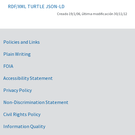
RDF/XML
TURTLE
JSON-LD
Creado 19/1/06, última modificación 30/11/12
Government Links
Policies and Links
Plain Writing
FOIA
Accessibility Statement
Privacy Policy
Non-Discrimination Statement
Civil Rights Policy
Information Quality