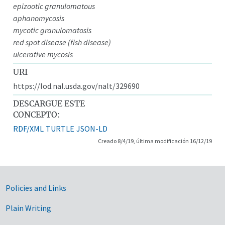
epizootic granulomatous
aphanomycosis
mycotic granulomatosis
red spot disease (fish disease)
ulcerative mycosis
URI
https://lod.nal.usda.gov/nalt/329690
DESCARGUE ESTE
CONCEPTO:
RDF/XML
TURTLE
JSON-LD
Creado 8/4/19, última modificación 16/12/19
Government Links
Policies and Links
Plain Writing