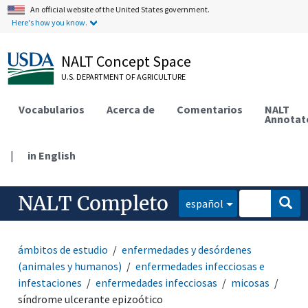
An official website of the United States government.
Here's how you know.
NALT Concept Space
U.S. DEPARTMENT OF AGRICULTURE
Vocabularios
Acerca de
Comentarios
NALT
Annotat
|
in English
NALT Completo
español
ámbitos de estudio
enfermedades y desórdenes
(animales y humanos)
enfermedades infecciosas e
infestaciones
enfermedades infecciosas
micosas
síndrome ulcerante epizoótico