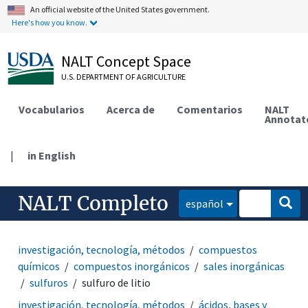
An official website of the United States government.
Here's how you know.
NALT Concept Space
U.S. DEPARTMENT OF AGRICULTURE
Vocabularios
Acerca de
Comentarios
NALT
Annotat
|
in English
NALT Completo
español
investigación, tecnología, métodos
compuestos
químicos
compuestos inorgánicos
sales inorgánicas
sulfuros
sulfuro de litio
investigación, tecnología, métodos
ácidos, bases y