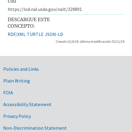
URI
https://lod.nal.usda.gov/nalt/329891
DESCARGUE ESTE
CONCEPTO:
RDF/XML
TURTLE
JSON-LD
Creado 12/4/19, última modificación 25/11/19
Government Links
Policies and Links
Plain Writing
FOIA
Accessibility Statement
Privacy Policy
Non-Discrimination Statement