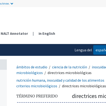
ou know.
NALT Annotator
|
in English
Lengua del
españ
contenido
ámbitos de estudio
ciencia de la nutrición
inocuida
microbiológicos
directrices microbiológicas
nutrición humana, inocuidad y calidad de los alimentos
criterios microbiológicos
directrices microbiológicas
directrices mi
TÉRMINO PREFERIDO