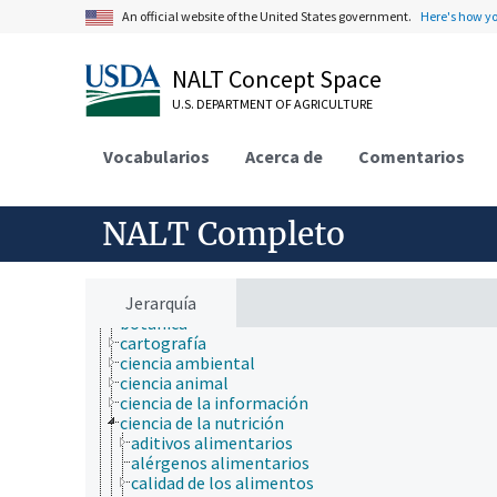
An official website of the United States government.
Here's how y
ámbitos de estudio
acuicultura
NALT Concept Space
aerobiología
agricultura
U.S. DEPARTMENT OF AGRICULTURE
agronomía
ambiente
Vocabularios
Acerca de
Comentarios
apicultura
bioinformática
biología celular
biología de los insectos
NALT Completo
biología estructural
biología evolutiva
biología molecular
bioquímica
Jerarquía
botánica
cartografía
ciencia ambiental
ciencia animal
ciencia de la información
ciencia de la nutrición
aditivos alimentarios
alérgenos alimentarios
calidad de los alimentos