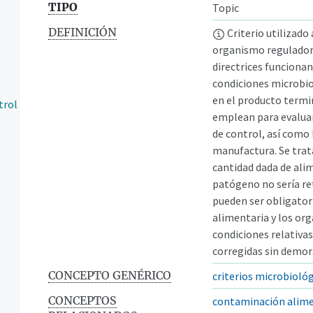
TIPO
Topic
DEFINICIÓN
Criterio utilizado
organismo regulador 
directrices funciona
condiciones microbio
en el producto termi
trol
emplean para evaluar
de control, así como
manufactura. Se trata
cantidad dada de ali
patógeno no sería re
pueden ser obligatori
alimentaria y los or
condiciones relativas
corregidas sin demor
CONCEPTO GENÉRICO
criterios microbioló
CONCEPTOS
contaminación alime