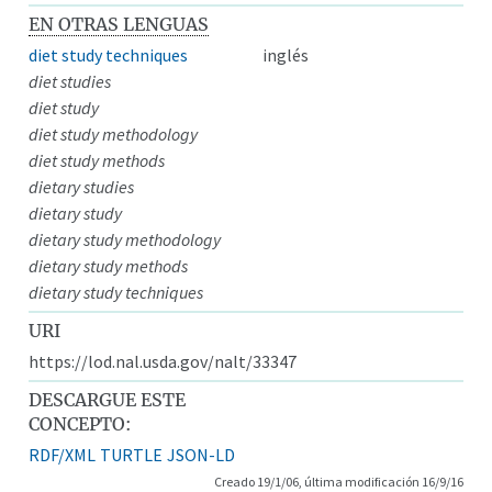
EN OTRAS LENGUAS
diet study techniques
inglés
diet studies
diet study
diet study methodology
diet study methods
dietary studies
dietary study
dietary study methodology
dietary study methods
dietary study techniques
URI
https://lod.nal.usda.gov/nalt/33347
DESCARGUE ESTE
CONCEPTO:
RDF/XML
TURTLE
JSON-LD
Creado 19/1/06, última modificación 16/9/16