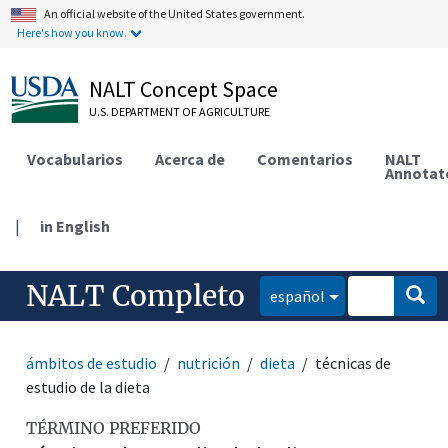
An official website of the United States government.
Here's how you know.
NALT Concept Space
U.S. DEPARTMENT OF AGRICULTURE
Vocabularios
Acerca de
Comentarios
NALT
Annotat
|
in English
NALT Completo
español
ámbitos de estudio
nutrición
dieta
técnicas de
estudio de la dieta
TÉRMINO PREFERIDO