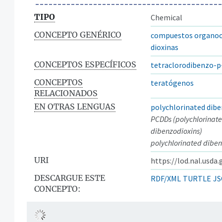
TIPO
Chemical
CONCEPTO GENÉRICO
compuestos organoc
dioxinas
CONCEPTOS ESPECÍFICOS
tetraclorodibenzo-p
CONCEPTOS
teratógenos
RELACIONADOS
EN OTRAS LENGUAS
polychlorinated dibe
PCDDs (polychlorinat
dibenzodioxins)
polychlorinated diben
URI
https://lod.nal.usda
DESCARGUE ESTE
RDF/XML
TURTLE
JS
CONCEPTO:
s