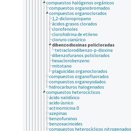
compuestos halógenos orgánicos
compuestos organobromados
compuestos organoclorados
1,2-dicloropropano
ácidos grasos clorados
clorofenoles
clorohidrina de etileno
cloruro cianúrico
dibenzodioxinas policloradas
tetraclorodibenzo-p-dioxina
dibenzofuranos policlorados
hexaclorobenzeno
mitotano
plaguicidas organoclorados
compuestos organofluorados
compuestos organoyodados
hidrocarburos halogenados
compuestos heterocíclicos
ácido nalidíxico
acido úsnico
actinomicina D
azepinas
benzofuranos
benzoxacinoides
compuestos heterocíclicos nitrogenado