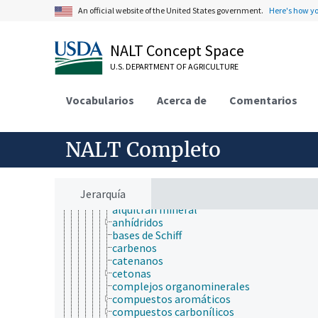
compuestos químicos
An official website of the United States government.
Here's how y
ácidos, bases y sales
arsenicales
componentes sulfurosos
NALT Concept Space
compuestos de boro
U.S. DEPARTMENT OF AGRICULTURE
compuestos de coordinación
compuestos de mercurio
compuestos de nitrógeno
Vocabularios
Acerca de
Comentarios
compuestos de selenio
compuestos de titanio
compuestos inorgánicos
NALT Completo
compuestos orgánicos
ácidos y sales orgánicas
alcaloides
alcoholes
Jerarquía
aldehídos
alquitrán mineral
anhídridos
bases de Schiff
carbenos
catenanos
cetonas
complejos organominerales
compuestos aromáticos
compuestos carbonílicos