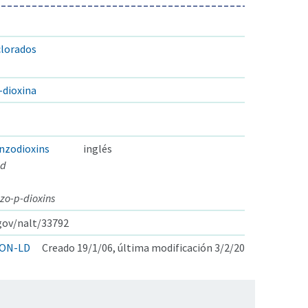
lorados
-dioxina
nzodioxins
inglés
ed
zo-p-dioxins
.gov/nalt/33792
ON-LD
Creado 19/1/06, última modificación 3/2/20