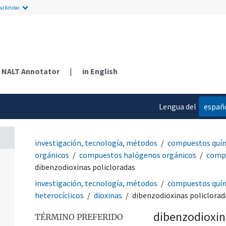
ou know.
NALT Annotator
|
in English
Lengua del
españ
contenido
investigación, tecnología, métodos
compuestos quí
orgánicos
compuestos halógenos orgánicos
comp
dibenzodioxinas policloradas
investigación, tecnología, métodos
compuestos quí
heterocíclicos
dioxinas
dibenzodioxinas policlorad
dibenzodioxin
TÉRMINO PREFERIDO