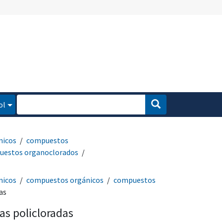
ol
micos
compuestos
uestos organoclorados
micos
compuestos orgánicos
compuestos
as
as policloradas