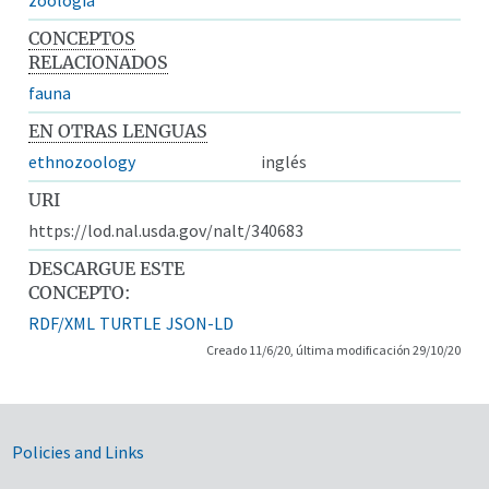
CONCEPTOS
RELACIONADOS
fauna
EN OTRAS LENGUAS
ethnozoology
inglés
URI
https://lod.nal.usda.gov/nalt/340683
DESCARGUE ESTE
CONCEPTO:
RDF/XML
TURTLE
JSON-LD
Creado 11/6/20, última modificación 29/10/20
Government Links
Policies and Links