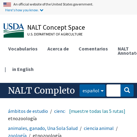
An official website of the United States government.
Here's how you know.
NALT Concept Space
U.S. DEPARTMENT OF AGRICULTURE
Vocabularios
Acerca de
Comentarios
NALT
Annotat
|
in English
NALT Completo
español
ámbitos de estudio
ciencia animal
[muestre todas las 5 rutas]
zoología
etnozoología
animales, ganado, Una Sola Salud
ciencia animal
zoología
etnozoología