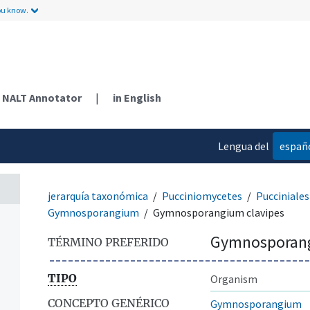
ou know.
NALT Annotator
|
in English
Lengua del
españ
contenido
jerarquía taxonómica
Pucciniomycetes
Pucciniales
Gymnosporangium
Gymnosporangium clavipes
Gymnosporang
TÉRMINO PREFERIDO
TIPO
Organism
CONCEPTO GENÉRICO
Gymnosporangium