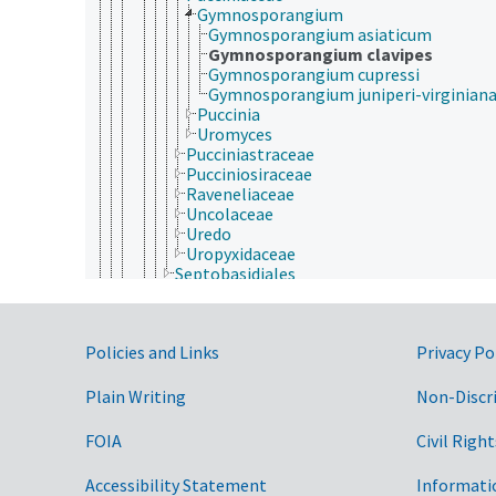
Gymnosporangium
Gymnosporangium asiaticum
Gymnosporangium clavipes
Gymnosporangium cupressi
Gymnosporangium juniperi-virginian
Puccinia
Uromyces
Pucciniastraceae
Pucciniosiraceae
Raveneliaceae
Uncolaceae
Uredo
Uropyxidaceae
Septobasidiales
Tritirachiomycetes
Ustilaginomycotina
Wallemiomycetes
Government Links
Policies and Links
Privacy Po
Eumycota
Microsporidia
Plantae
Plain Writing
Non-Discr
Protozoa
Viruses and Viroids
FOIA
Civil Right
nutrición humana, inocuidad y calidad de los alime
producción de plantas, horticultura
Accessibility Statement
Informati
recursos naturales, conservación, medio ambiente