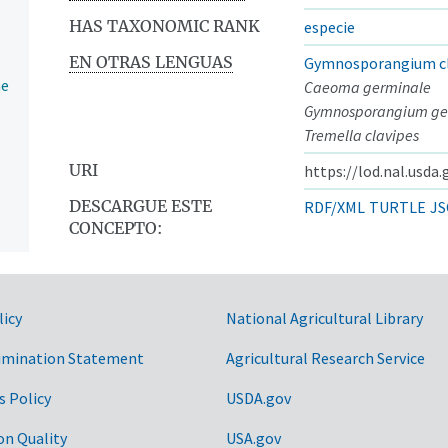
HAS TAXONOMIC RANK
especie
EN OTRAS LENGUAS
Gymnosporangium cl
ae
Caeoma germinale
Gymnosporangium ge
Tremella clavipes
URI
https://lod.nal.usda
DESCARGUE ESTE
RDF/XML
TURTLE
JS
CONCEPTO:
licy
National Agricultural Library
imination Statement
Agricultural Research Service
s Policy
USDA.gov
ntos
on Quality
USA.gov