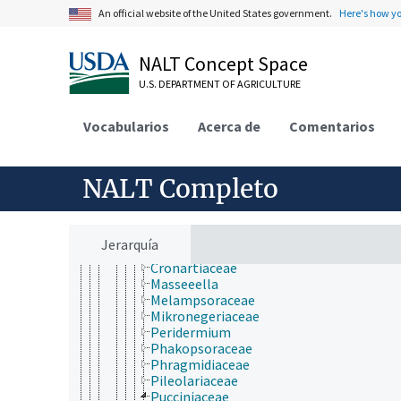
Pucciniomycotina
An official website of the United States government.
Here's how y
Agaricostilbomycetes
Atractiellomycetes
Classiculomycetes
NALT Concept Space
Cryptomycocolacomycetes
U.S. DEPARTMENT OF AGRICULTURE
Cystobasidiomycetes
Microbotryomycetes
Mixiomycetes
Vocabularios
Acerca de
Comentarios
Pucciniomycetes
Helicobasidiales
Pachnocybales
NALT Completo
Platygloeales
Pucciniales
Aecidium
Chaconiaceae
Jerarquía
Coleosporiaceae
Cronartiaceae
Masseeella
Melampsoraceae
Mikronegeriaceae
Peridermium
Phakopsoraceae
Phragmidiaceae
Pileolariaceae
Pucciniaceae