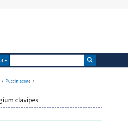
ol
Pucciniaceae
ium clavipes