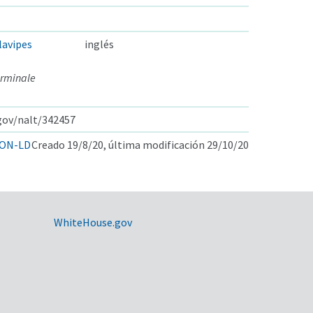
avipes
inglés
rminale
.gov/nalt/342457
ON-LD
Creado 19/8/20, última modificación 29/10/20
WhiteHouse.gov