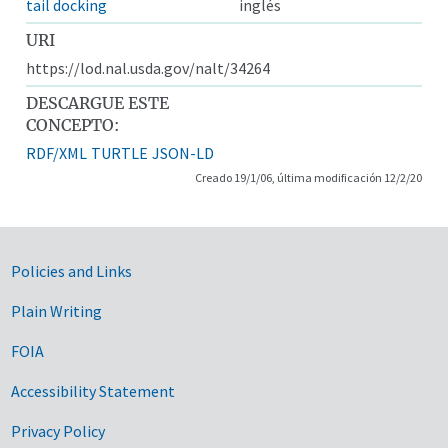
tail docking
inglés
URI
https://lod.nal.usda.gov/nalt/34264
DESCARGUE ESTE
CONCEPTO:
RDF/XML
TURTLE
JSON-LD
Creado 19/1/06, última modificación 12/2/20
Government Links
Policies and Links
Plain Writing
FOIA
Accessibility Statement
Privacy Policy