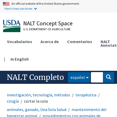
An official website of the United States government.
Here's how you know.
NALT Concept Space
U.S. DEPARTMENT OF AGRICULTURE
Vocabularios
Acerca de
Comentarios
NALT
Annotat
|
in English
NALT Completo
español
investigación, tecnología, métodos
terapéutica
cirugía
cortar la cola
animales, ganado, Una Sola Salud
mantenimiento del
bienestar animal
procedimientos con animales de