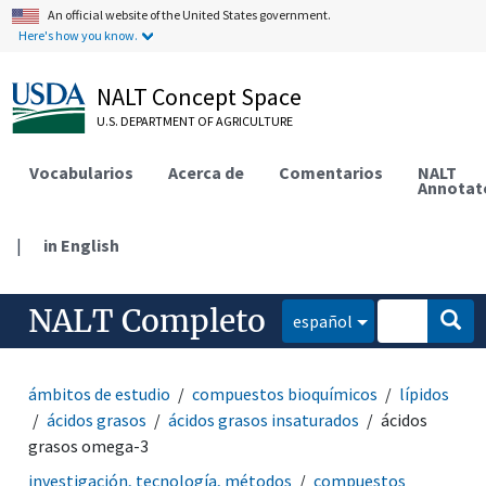
An official website of the United States government.
Here's how you know.
NALT Concept Space
U.S. DEPARTMENT OF AGRICULTURE
Vocabularios
Acerca de
Comentarios
NALT
Annotat
|
in English
NALT Completo
español
ámbitos de estudio
compuestos bioquímicos
lípidos
ácidos grasos
ácidos grasos insaturados
ácidos
grasos omega-3
investigación, tecnología, métodos
compuestos