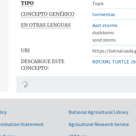
TIPO
Topic
CONCEPTO GENÉRICO
tormentas
EN OTRAS LENGUAS
dust storms
duststorms
sand storms
URI
https://lod.nal.usda
DESCARGUE ESTE
RDF/XML
TURTLE
JS
CONCEPTO:
licy
National Agricultural Library
imination Statement
Agricultural Research Service