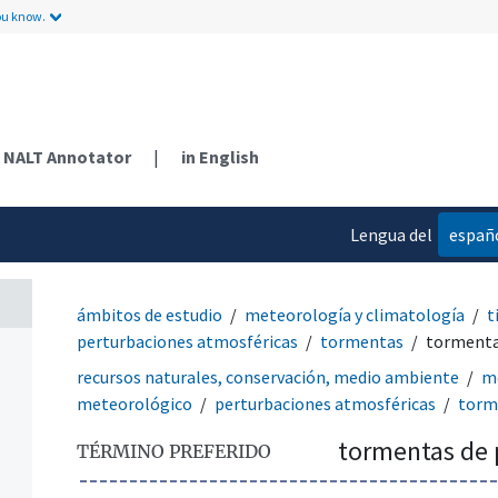
ou know.
NALT Annotator
|
in English
Lengua del
españ
contenido
ámbitos de estudio
meteorología y climatología
t
perturbaciones atmosféricas
tormentas
tormenta
recursos naturales, conservación, medio ambiente
me
meteorológico
perturbaciones atmosféricas
torm
tormentas de 
TÉRMINO PREFERIDO