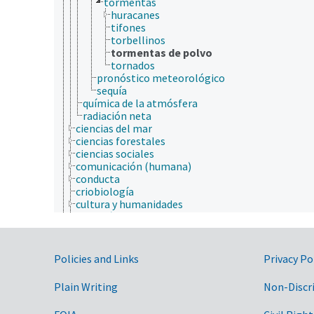
tormentas
huracanes
tifones
torbellinos
tormentas de polvo
tornados
pronóstico meteorológico
sequía
química de la atmósfera
radiación neta
ciencias del mar
ciencias forestales
ciencias sociales
comunicación (humana)
conducta
criobiología
cultura y humanidades
ecología
ecología humana
economía
educación
Government Links
Policies and Links
Privacy Po
embriología
endocrinología
Plain Writing
Non-Discr
epidemiología
especies químicas