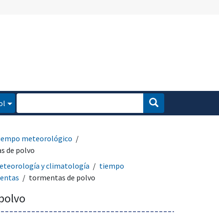
ol
iempo meteorológico
s de polvo
teorología y climatología
tiempo
entas
tormentas de polvo
polvo