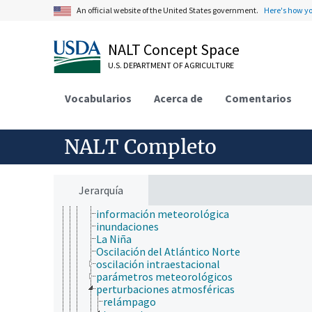
ciencia y tecnología geoespaciales
An official website of the United States government.
Here's how y
ciencias atmosféricas
atmósfera terrestre
circulación atmosférica
NALT Concept Space
cuenca atmosférica
efecto invernadero
U.S. DEPARTMENT OF AGRICULTURE
forzamiento radiativo
gases de invernadero
Vocabularios
Acerca de
Comentarios
meteorología y climatología
clima
estaciones
estaciones meteorológicas
NALT Completo
meteorología
modelos climáticos
tiempo meteorológico
clima favorable a incendios
Jerarquía
El Niño Oscilación del Sur
información meteorológica
inundaciones
La Niña
Oscilación del Atlántico Norte
oscilación intraestacional
parámetros meteorológicos
perturbaciones atmosféricas
relámpago