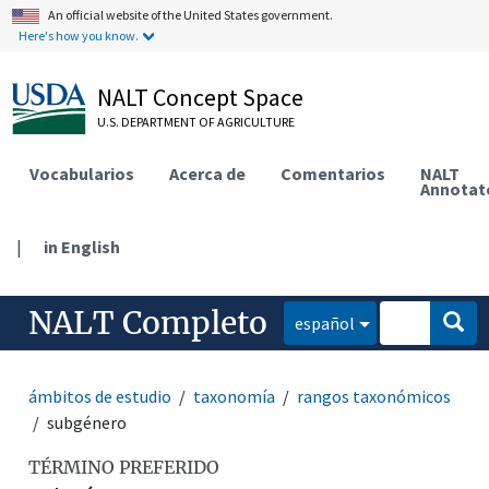
An official website of the United States government.
Here's how you know.
NALT Concept Space
U.S. DEPARTMENT OF AGRICULTURE
Vocabularios
Acerca de
Comentarios
NALT
Annotat
|
in English
NALT Completo
español
ámbitos de estudio
taxonomía
rangos taxonómicos
subgénero
TÉRMINO PREFERIDO